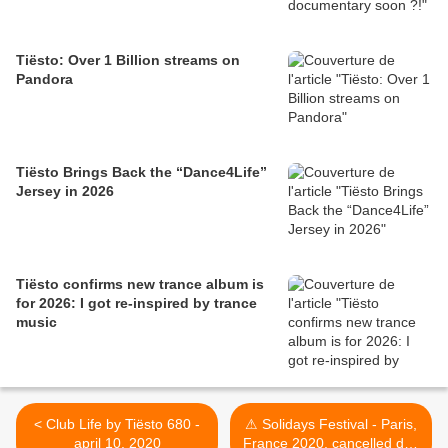
Tiësto: Over 1 Billion streams on
Pandora
Tiësto Brings Back the “Dance4Life”
Jersey in 2026
Tiësto confirms new trance album is
for 2026: I got re-inspired by trance
music
< Club Life by Tiësto 680 -
⚠ Solidays Festival - Paris,
april 10, 2020
France 2020, cancelled due