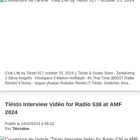
Club Life by Tiësto 917 october 25, 2024 1 Tiësto & Soaky Siren - Tantalizing
2 Steve Angello - Hooligans 3 Marlon Hoffstadt - It's That Time (B00ST Rattle
Remix) 4 Noizu - Vogue (Avalan Rokston Remix) 5 Tiësto, Goldcher, Irina
Rimes - Dudada 6 Knock2...
Tiësto Interview Vidéo for Radio 538 at AMF
2024
Publié le 24/10/2024 à 08:22
Par
Tiëstolive