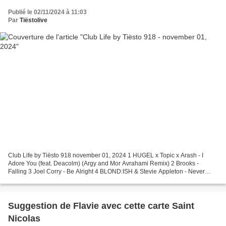
Publié le 02/11/2024 à 11:03
Par
Tiëstolive
Club Life by Tiësto 918 november 01, 2024 1 HUGEL x Topic x Arash - I
Adore You (feat. Deacolm) (Argy and Mor Avrahami Remix) 2 Brooks -
Falling 3 Joel Corry - Be Alright 4 BLOND:ISH & Stevie Appleton - Never
Walk Alone (Luis Torres Flip) 5 Alok, Gryffin...
Suggestion de Flavie avec cette carte Saint
Nicolas