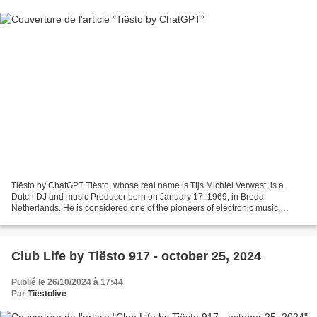
Tiësto by ChatGPT Tiësto, whose real name is Tijs Michiel Verwest, is a
Dutch DJ and music Producer born on January 17, 1969, in Breda,
Netherlands. He is considered one of the pioneers of electronic music,
especially within trance, house, and EDM genres,...
Club Life by Tiësto 917 - october 25, 2024
Publié le 26/10/2024 à 17:44
Par
Tiëstolive