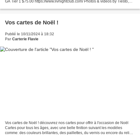
GA Tier 1 $75.00 https://www.livnightclub.com/ Photos & vidéos by Tiësto,
join us ! instagram.com/tiestolive...
Vos cartes de Noël !
Publié le 10/11/2024 à 18:32
Par
Carterie Flavie
Vos cartes de Noël ! découvrez nos cartes pour offrir à l'occasion de Noël
Cartes pour tous les âges, avec une belle finition suivant les modèles
comme: des couleurs brillantes, des paillettes, du vernis ou encore du relief.
Large choix de cartes doubles:...