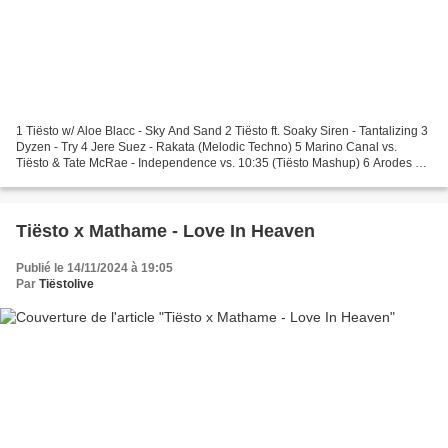
1 Tiësto w/ Aloe Blacc - Sky And Sand 2 Tiësto ft. Soaky Siren - Tantalizing 3
Dyzen - Try 4 Jere Suez - Rakata (Melodic Techno) 5 Marino Canal vs.
Tiësto & Tate McRae - Independence vs. 10:35 (Tiësto Mashup) 6 Arodes &
Redd - Use Somebody 7 Layla Benitez...
Tiësto x Mathame - Love In Heaven
Publié le 14/11/2024 à 19:05
Par
Tiëstolive