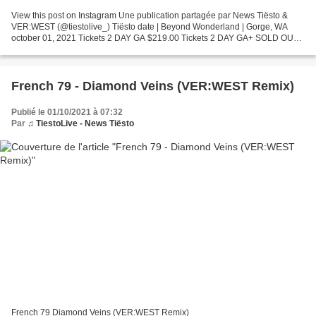
View this post on Instagram Une publication partagée par News Tiësto &
VER:WEST (@tiestolive_) Tiësto date | Beyond Wonderland | Gorge, WA
october 01, 2021 Tickets 2 DAY GA $219.00 Tickets 2 DAY GA+ SOLD OUT
Tickets 2 DAY VIP SOLD OUT https://pnw.beyondwonderland.com/ Get...
French 79 - Diamond Veins (VER:WEST Remix)
Publié le 01/10/2021 à 07:32
Par
♫ TiestoLive - News Tiësto
French 79 Diamond Veins (VER:WEST Remix)