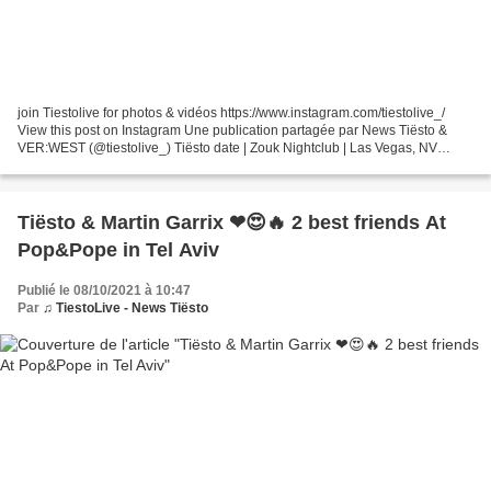
join Tiestolive for photos & vidéos https://www.instagram.com/tiestolive_/
View this post on Instagram Une publication partagée par News Tiësto &
VER:WEST (@tiestolive_) Tiësto date | Zouk Nightclub | Las Vegas, NV
october 08, 2021 GENERAL ADMISSION -...
Tiësto & Martin Garrix ❤😍🔥 2 best friends At
Pop&Pope in Tel Aviv
Publié le 08/10/2021 à 10:47
Par
♫ TiestoLive - News Tiësto