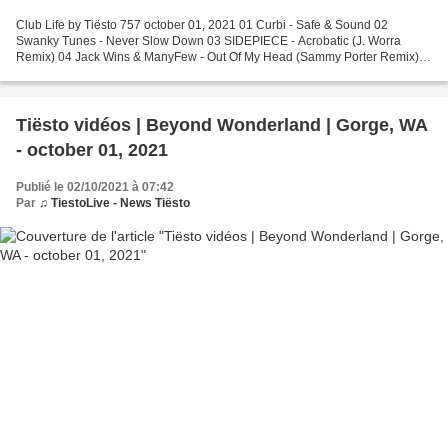
Club Life by Tiësto 757 october 01, 2021 01 Curbi - Safe & Sound 02
Swanky Tunes - Never Slow Down 03 SIDEPIECE - Acrobatic (J. Worra
Remix) 04 Jack Wins & ManyFew - Out Of My Head (Sammy Porter Remix)
05 Zonderling - Zonder Tiësto's Exclusive 06 Tiësto...
Tiësto vidéos | Beyond Wonderland | Gorge, WA
- october 01, 2021
Publié le 02/10/2021 à 07:42
Par
♫ TiestoLive - News Tiësto