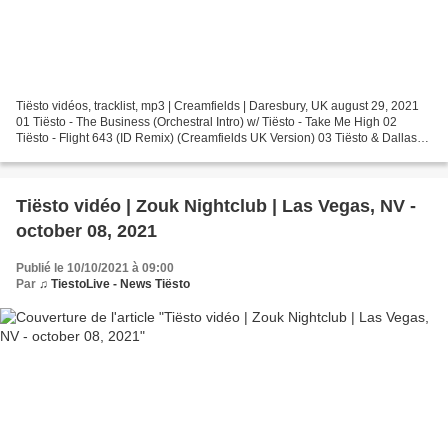
Tiësto vidéos, tracklist, mp3 | Creamfields | Daresbury, UK august 29, 2021
01 Tiësto - The Business (Orchestral Intro) w/ Tiësto - Take Me High 02
Tiësto - Flight 643 (ID Remix) (Creamfields UK Version) 03 Tiësto & DallasK -
Show Me w/ Green Velvet &...
Tiësto vidéo | Zouk Nightclub | Las Vegas, NV -
october 08, 2021
Publié le 10/10/2021 à 09:00
Par
♫ TiestoLive - News Tiësto