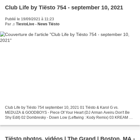
Club Life by Tiësto 754 - september 10, 2021
Publié le 19/09/2021 à 11:23
Par
♫ TiestoLive - News Tiësto
Club Life by Tiësto 754 september 10, 2021 01 Tiësto & Karol G vs.
MEDUZA & GOODBOYS - Piece Of Your Heart (DJ Arman Aveiru Don't Be
Shy Edit) 02 Dombresky - Down Low (Leftwing : Kody Remix) 03 KREAM &
Millean. ft. Bemendé - What You've Done To Me 04...
Tiësto photos, vidéos | The Grand | Boston, MA -