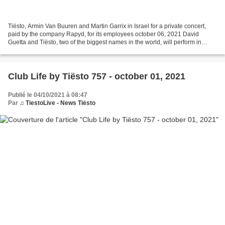
Tiësto, Armin Van Buuren and Martin Garrix in Israel for a private concert,
paid by the company Rapyd, for its employees october 06, 2021 David
Guetta and Tiësto, two of the biggest names in the world, will perform in
Israel. Both will appear at the event...
Club Life by Tiësto 757 - october 01, 2021
Publié le 04/10/2021 à 08:47
Par
♫ TiestoLive - News Tiësto