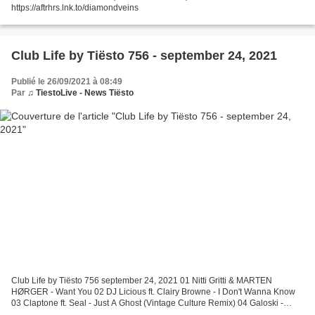
https://aftrhrs.lnk.to/diamondveins
Club Life by Tiësto 756 - september 24, 2021
Publié le 26/09/2021 à 08:49
Par
♫ TiestoLive - News Tiësto
Club Life by Tiësto 756 september 24, 2021 01 Nitti Gritti & MARTEN
HØRGER - Want You 02 DJ Licious ft. Clairy Browne - I Don't Wanna Know
03 Claptone ft. Seal - Just A Ghost (Vintage Culture Remix) 04 Galoski -
Power 05 Felguk - Plus One 06 The Weeknd...