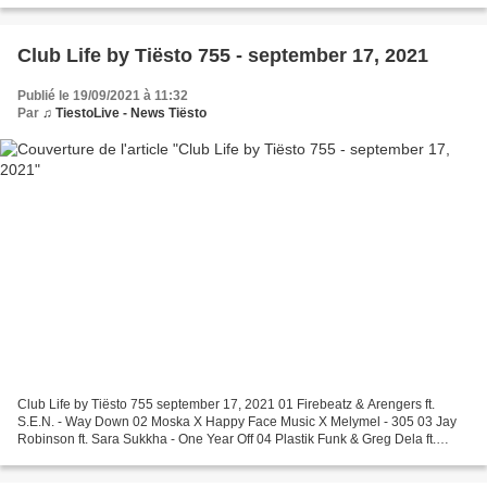
Club Life by Tiësto 755 - september 17, 2021
Publié le 19/09/2021 à 11:32
Par
♫ TiestoLive - News Tiësto
Club Life by Tiësto 755 september 17, 2021 01 Firebeatz & Arengers ft.
S.E.N. - Way Down 02 Moska X Happy Face Music X Melymel - 305 03 Jay
Robinson ft. Sara Sukkha - One Year Off 04 Plastik Funk & Greg Dela ft.
Nazzereene - Magnets 05 NUZB & Malarkey...