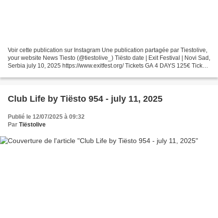
Voir cette publication sur Instagram Une publication partagée par Tiestolive,
your website News Tiesto (@tiestolive_) Tiësto date | Exit Festival | Novi Sad,
Serbia july 10, 2025 https://www.exitfest.org/ Tickets GA 4 DAYS 125€ Tickets
VIP 4 DAYS 400€...
Club Life by Tiësto 954 - july 11, 2025
Publié le 12/07/2025 à 09:32
Par
Tiëstolive