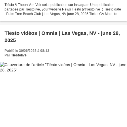
Tiësto & Theon Von Voir cette publication sur Instagram Une publication
partagée par Tiestolive, your website News Tiesto (@tiestolive_) Tiësto date
| Palm Tree Beach Club | Las Vegas, NV june 28, 2025 Ticket GA Male from
$30.00 Ticket GA Female from...
Tiësto vidéos | Omnia | Las Vegas, NV - june 28,
2025
Publié le 30/06/2025 à 08:13
Par
Tiëstolive