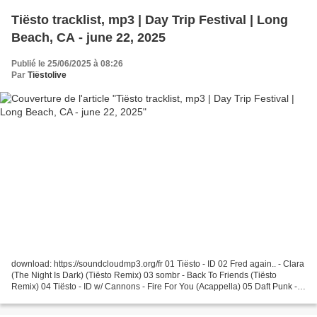
Tiësto tracklist, mp3 | Day Trip Festival | Long
Beach, CA - june 22, 2025
Publié le 25/06/2025 à 08:26
Par
Tiëstolive
download: https://soundcloudmp3.org/fr 01 Tiësto - ID 02 Fred again.. - Clara
(The Night Is Dark) (Tiësto Remix) 03 sombr - Back To Friends (Tiësto
Remix) 04 Tiësto - ID w/ Cannons - Fire For You (Acappella) 05 Daft Punk -
Veridis Quo (Tiësto Remix) 06...