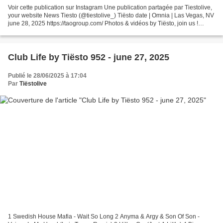
Voir cette publication sur Instagram Une publication partagée par Tiestolive,
your website News Tiesto (@tiestolive_) Tiësto date | Omnia | Las Vegas, NV
june 28, 2025 https://taogroup.com/ Photos & vidéos by Tiësto, join us !
instagram.com/tiestolive...
Club Life by Tiësto 952 - june 27, 2025
Publié le 28/06/2025 à 17:04
Par
Tiëstolive
1 Swedish House Mafia - Wait So Long 2 Anyma & Argy & Son Of Son -