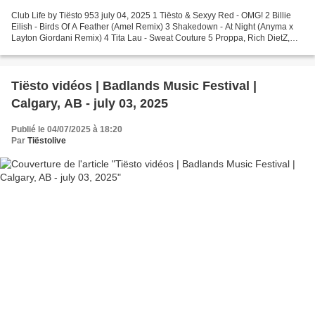
Club Life by Tiësto 953 july 04, 2025 1 Tiësto & Sexyy Red - OMG! 2 Billie
Eilish - Birds Of A Feather (Amel Remix) 3 Shakedown - At Night (Anyma x
Layton Giordani Remix) 4 Tita Lau - Sweat Couture 5 Proppa, Rich DietZ,
and Smith & Sorren - Work 6 Julian...
Tiësto vidéos | Badlands Music Festival |
Calgary, AB - july 03, 2025
Publié le 04/07/2025 à 18:20
Par
Tiëstolive