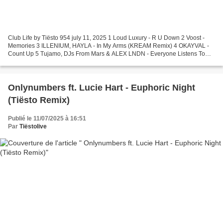
Club Life by Tiësto 954 july 11, 2025 1 Loud Luxury - R U Down 2 Voost -
Memories 3 ILLENIUM, HAYLA - In My Arms (KREAM Remix) 4 OKAYVAL -
Count Up 5 Tujamo, DJs From Mars & ALEX LNDN - Everyone Listens To
Techno 6 MORGANJ - Elettronica 7 ESSE - Work...
Onlynumbers ft. Lucie Hart - Euphoric Night
(Tiësto Remix)
Publié le 11/07/2025 à 16:51
Par
Tiëstolive