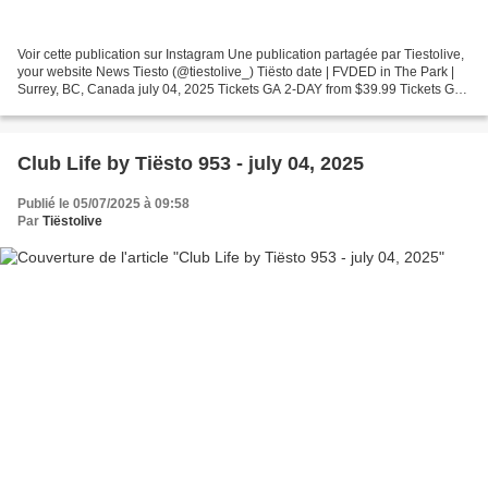
Voir cette publication sur Instagram Une publication partagée par Tiestolive,
your website News Tiesto (@tiestolive_) Tiësto date | FVDED in The Park |
Surrey, BC, Canada july 04, 2025 Tickets GA 2-DAY from $39.99 Tickets GA+
2-DAY from $59.99 Tickets...
Club Life by Tiësto 953 - july 04, 2025
Publié le 05/07/2025 à 09:58
Par
Tiëstolive