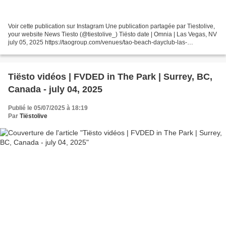
Voir cette publication sur Instagram Une publication partagée par Tiestolive,
your website News Tiesto (@tiestolive_) Tiësto date | Omnia | Las Vegas, NV
july 05, 2025 https://taogroup.com/venues/tao-beach-dayclub-las-
vegas/events/ Photos & vidéos by...
Tiësto vidéos | FVDED in The Park | Surrey, BC,
Canada - july 04, 2025
Publié le 05/07/2025 à 18:19
Par
Tiëstolive