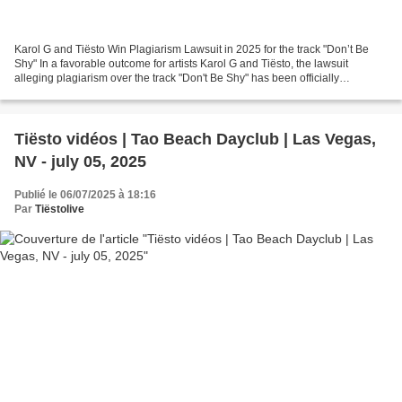
Karol G and Tiësto Win Plagiarism Lawsuit in 2025 for the track "Don’t Be
Shy" In a favorable outcome for artists Karol G and Tiësto, the lawsuit
alleging plagiarism over the track "Don't Be Shy" has been officially
dismissed. The lawsuit, filed by Cuban-American...
Tiësto vidéos | Tao Beach Dayclub | Las Vegas,
NV - july 05, 2025
Publié le 06/07/2025 à 18:16
Par
Tiëstolive