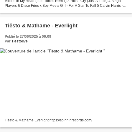
Voices In My Head (Luis Torres Remix) 3 Hills - Cry (Just A Little) 4 Bingo
Players & Disco Fries x Boy Meets Girl - For A Star To Fall 5 Calvin Harris -
Blessings (feat. Clementine Douglas)...
Tiësto & Mathame - Everlight
Publié le 27/06/2025 à 06:09
Par
Tiëstolive
Tiësto & Mathame Everlight https://spinninrecords.com/