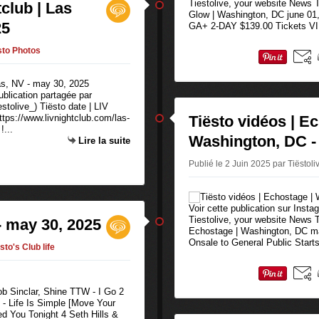
Tiestolive, your website News T
tclub | Las
Glow | Washington, DC june 01
25
GA+ 2-DAY $139.00 Tickets VI
sto Photos
ublication partagée par
stolive_) Tiësto date | LIV
tps://www.livnightclub.com/las-
Tiësto vidéos | E
!...
Washington, DC -
Lire la suite
Publié le 2 Juin 2025 par Tiëstol
Voir cette publication sur Inst
Tiestolive, your website News T
- may 30, 2025
Echostage | Washington, DC ma
Onsale to General Public Start
sto's Club life
ob Sinclar, Shine TTW - I Go 2
- Life Is Simple [Move Your
d You Tonight 4 Seth Hills &