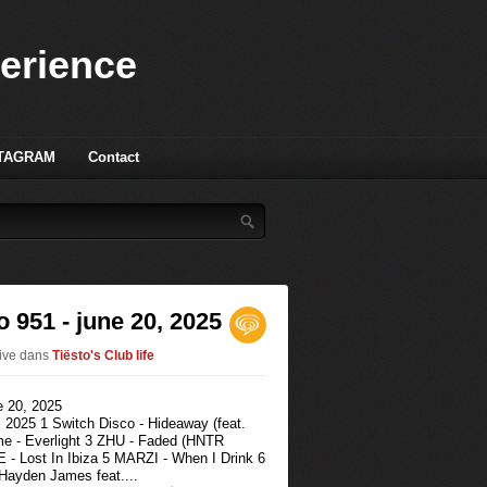
perience
TAGRAM
Contact
o 951 - june 20, 2025
live
dans
Tiësto's Club life
, 2025 1 Switch Disco - Hideaway (feat.
me - Everlight 3 ZHU - Faded (HNTR
 Lost In Ibiza 5 MARZI - When I Drink 6
 Hayden James feat....