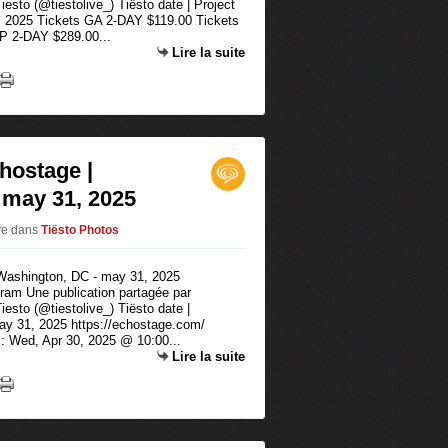
iesto (@tiestolive_) Tiësto date | Project
, 2025 Tickets GA 2-DAY $119.00 Tickets
P 2-DAY $289.00...
Lire la suite
chostage |
 may 31, 2025
ive
dans
Tiësto Photos
agram Une publication partagée par
iesto (@tiestolive_) Tiësto date |
y 31, 2025 https://echostage.com/
s: Wed, Apr 30, 2025 @ 10:00...
Lire la suite