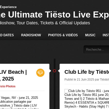
he Ultimate Tiësto Live Ex
dioshow, Tour Dates, Tickets & Official Updates
D DATES
RADIOSHOW
PHOTOS & VIDÉOS
MUSIC
INS
LIV Beach |
Club Life by Tiëst
, 2025
Publié le 21 Juin 2025 par Tiësto
ësto Photos
Club Life by Tiësto 951 june 20
Tones and I) 2 Tiësto & Matha
ublication partagée par
Remix) 4 ESSENTIA x SQU4RE -
stolive_) Tiësto date | LIV
Skytech - Habits (Stay High) 7