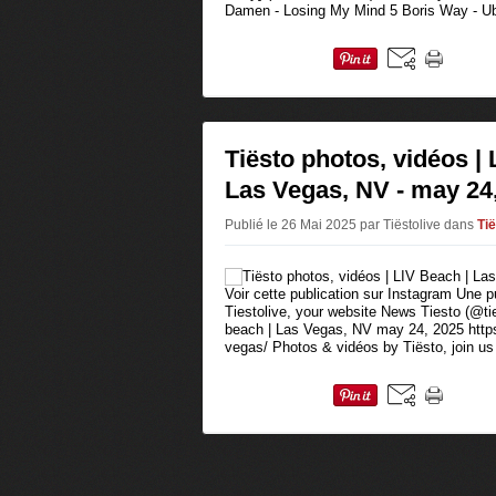
Damen - Losing My Mind 5 Boris Way - Ub
Tiësto photos, vidéos | 
Las Vegas, NV - may 24
Publié le 26 Mai 2025 par Tiëstolive
dans
Ti
Voir cette publication sur Instagram Une p
Tiestolive, your website News Tiesto (@tie
beach | Las Vegas, NV may 24, 2025 https
vegas/ Photos & vidéos by Tiësto, join us 