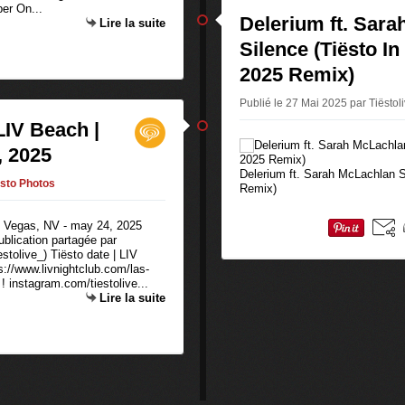
er On...
Delerium ft. Sara
Lire la suite
Silence (Tiësto I
2025 Remix)
Publié le 27 Mai 2025 par Tiëstol
LIV Beach |
, 2025
Delerium ft. Sarah McLachlan S
ësto Photos
Remix)
ublication partagée par
stolive_) Tiësto date | LIV
://www.livnightclub.com/las-
! instagram.com/tiestolive...
Lire la suite