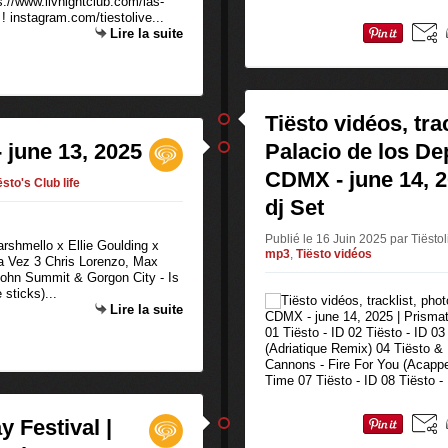
://www.livnightclub.com/las-
! instagram.com/tiestolive...
Lire la suite
Tiësto vidéos, trac
- june 13, 2025
Palacio de los Dep
CDMX - june 14, 2
ësto's Club life
dj Set
Publié le 16 Juin 2025 par Tiësto
arshmello x Ellie Goulding x
mp3
,
Tiësto vidéos
 Vez 3 Chris Lorenzo, Max
 John Summit & Gorgon City - Is
sticks)...
Lire la suite
01 Tiësto - ID 02 Tiësto - ID
(Adriatique Remix) 04 Tiësto &
Cannons - Fire For You (Acapp
Time 07 Tiësto - ID 08 Tiësto 
y Festival |