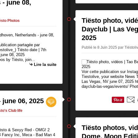
- june 08,
Tiësto photo, vid
ësto Photos
Dayclub | Las Veg
2025
ublication partagée par
Publié le 8 Juin 2025 par Tiëstol
stolive_) Tiësto date | 7th
 june 08, 2025
os by Tiësto, join...
Lire la suite
Voir cette publication sur Inst
Tiestolive, your website News T
Las Vegas, NV june 07, 2025 h
dayclub-las-vegas/events/ Phot
- june 06, 2025
to's Club life
Tiësto photos, vi
Tiësto & Sexyy Red - OMG! 2
 3 Fancy Inc, Meca - Bad Man 4
Dome, Moon Editio