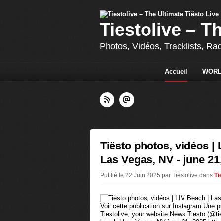
Tiestolive – T
Photos, Vidéos, Tracklists, Ra
Accueil
WORL
Tiësto photos, vidéos | 
Las Vegas, NV - june 21
Publié le 22 Juin 2025 par Tiëstolive
dans
Ti
Voir cette publication sur Instagram Une p
Tiestolive, your website News Tiesto (@tie