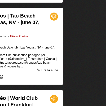
éos | Tao Beach
as, NV - june 07,
ive
dans
Tiësto Photos
agram Une publication partagée par
iesto (@tiestolive_) Tiësto date | Omnia |
ttps://taogroup.com/venues/tao-beach-
os & vidéos by...
Lire la suite
déo | World Club
n | Frankfurt,