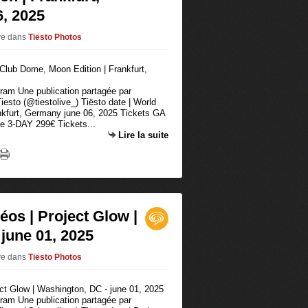
6, 2025
ive
dans
Tiësto Photos
agram Une publication partagée par
iesto (@tiestolive_) Tiësto date | World
nkfurt, Germany june 06, 2025 Tickets GA
e 3-DAY 299€ Tickets...
Lire la suite
éos | Project Glow |
june 01, 2025
ive
dans
Tiësto Photos
agram Une publication partagée par