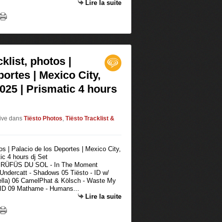
Lire la suite
klist, photos |
ortes | Mexico City,
025 | Prismatic 4 hours
live
dans
Tiësto Photos
,
Tiësto Tracklist &
 03 RÜFÜS DU SOL - In The Moment
 Undercatt - Shadows 05 Tiësto - ID w/
ella) 06 CamelPhat & Kölsch - Waste My
- ID 09 Mathame - Humans...
Lire la suite