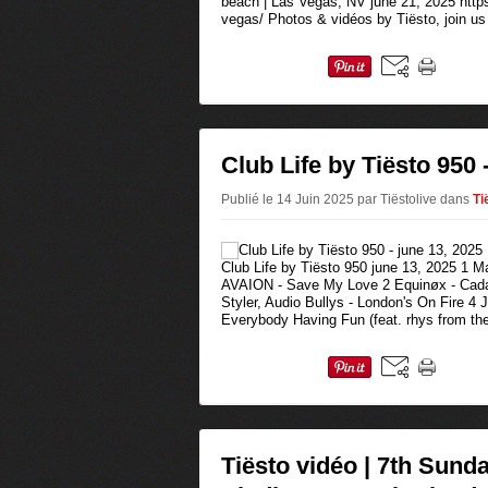
beach | Las Vegas, NV june 21, 2025 https
vegas/ Photos & vidéos by Tiësto, join us 
Club Life by Tiësto 950 
Publié le 14 Juin 2025 par Tiëstolive
dans
Ti
Club Life by Tiësto 950 june 13, 2025 1 M
AVAION - Save My Love 2 Equinøx - Cada
Styler, Audio Bullys - London's On Fire 4
Everybody Having Fun (feat. rhys from the 
Tiësto vidéo | 7th Sunda