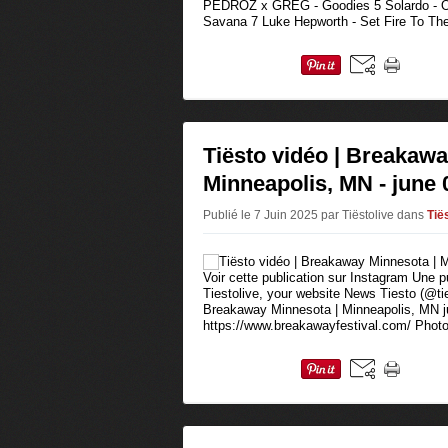
PEDROZ x GREG - Goodies 5 Solardo - Ou
Savana 7 Luke Hepworth - Set Fire To The
Tiësto vidéo | Breakawa
Minneapolis, MN - june 
Publié le 7 Juin 2025 par Tiëstolive
dans
Tië
Voir cette publication sur Instagram Une p
Tiestolive, your website News Tiesto (@tie
Breakaway Minnesota | Minneapolis, MN j
https://www.breakawayfestival.com/ Photos