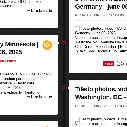
tta Space 6 Chris Lake -
Germany - june 0
 Rain 8...
Lire la suite
Publié le 7 Juin 2025 par Tiëstol
Voir cette publication sur Inst
Tiestolive, your website News T
y Minnesota |
Club Dome, Moon Edition | Fra
06, 2025
3-DAY 199€ Tickets Club Delux
sto Photos
ublication partagée par
stolive_) Tiësto date |
une 06, 2025
Tiësto photos, vid
 & vidéos by Tiësto, join...
Washington, DC - 
Lire la suite
Publié le 3 Juin 2025 par Tiëstol
Voir cette publication sur Inst