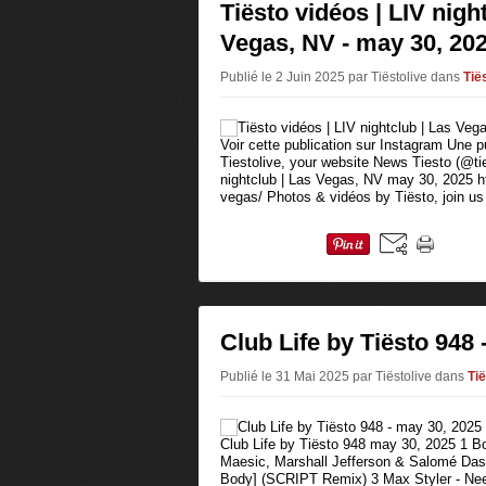
Tiësto vidéos | LIV nigh
Vegas, NV - may 30, 20
Publié le 2 Juin 2025 par Tiëstolive
dans
Tië
Voir cette publication sur Instagram Une p
Tiestolive, your website News Tiesto (@tie
nightclub | Las Vegas, NV may 30, 2025 ht
vegas/ Photos & vidéos by Tiësto, join us 
Club Life by Tiësto 948 
Publié le 31 Mai 2025 par Tiëstolive
dans
Tië
Club Life by Tiësto 948 may 30, 2025 1 B
Maesic, Marshall Jefferson & Salomé Das 
Body] (SCRIPT Remix) 3 Max Styler - Nee