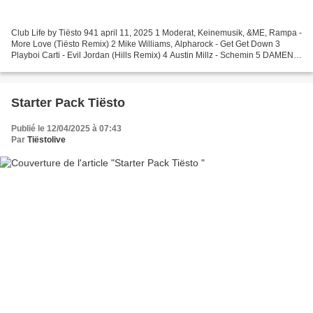
Club Life by Tiësto 941 april 11, 2025 1 Moderat, Keinemusik, &ME, Rampa -
More Love (Tiësto Remix) 2 Mike Williams, Alpharock - Get Get Down 3
Playboi Carti - Evil Jordan (Hills Remix) 4 Austin Millz - Schemin 5 DAMEN x
Moonphazes – Grapevine 6 Tiësto...
Starter Pack Tiësto
Publié le 12/04/2025 à 07:43
Par
Tiëstolive