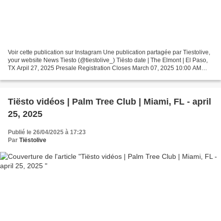
Voir cette publication sur Instagram Une publication partagée par Tiestolive,
your website News Tiesto (@tiestolive_) Tiësto date | The Elmont | El Paso,
TX Arpil 27, 2025 Presale Registration Closes March 07, 2025 10:00 AM
MST Presale Tickets Available...
Tiësto vidéos | Palm Tree Club | Miami, FL - april
25, 2025
Publié le 26/04/2025 à 17:23
Par
Tiëstolive