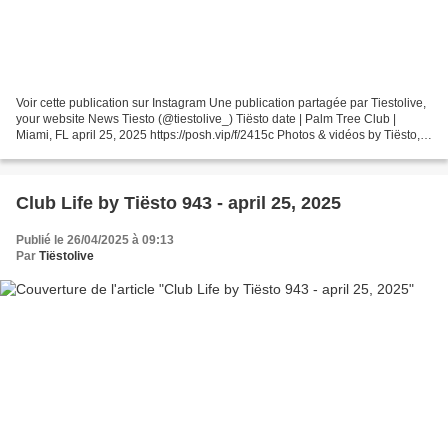
Voir cette publication sur Instagram Une publication partagée par Tiestolive,
your website News Tiesto (@tiestolive_) Tiësto date | Palm Tree Club |
Miami, FL april 25, 2025 https://posh.vip/f/2415c Photos & vidéos by Tiësto,
join us ! instagram.com/tiestolive...
Club Life by Tiësto 943 - april 25, 2025
Publié le 26/04/2025 à 09:13
Par
Tiëstolive