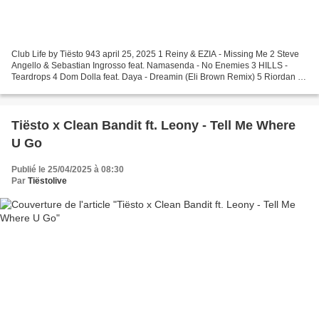
Club Life by Tiësto 943 april 25, 2025 1 Reiny & EZIA - Missing Me 2 Steve
Angello & Sebastian Ingrosso feat. Namasenda - No Enemies 3 HILLS -
Teardrops 4 Dom Dolla feat. Daya - Dreamin (Eli Brown Remix) 5 Riordan -
TWOSTEP 6 MistaJam, Katy Tiz - Dopamine...
Tiësto x Clean Bandit ft. Leony - Tell Me Where
U Go
Publié le 25/04/2025 à 08:30
Par
Tiëstolive