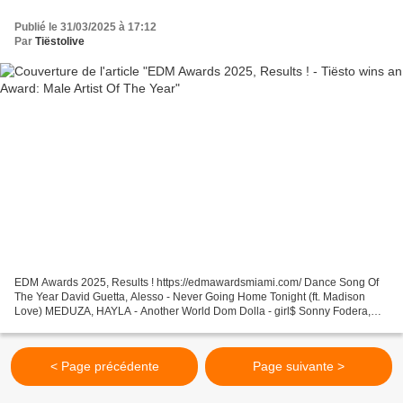
Publié le 31/03/2025 à 17:12
Par
Tiëstolive
EDM Awards 2025, Results ! https://edmawardsmiami.com/ Dance Song Of
The Year David Guetta, Alesso - Never Going Home Tonight (ft. Madison
Love) MEDUZA, HAYLA - Another World Dom Dolla - girl$ Sonny Fodera,
Jazzy, D.O.D - Somedays Adam Port, Stryv - Move...
< Page précédente
Page suivante >