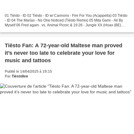
01 Tiësto - ID 02 Tiësto - ID w/ Cannons - Fire For You (Acappella) 03 Tiësto
- ID 04 The Marías - No One Noticed (Tiësto Remix) 05 Mita Gami - All By
Myself 06 Fred again.. vs. Animal Picnic & 19:26 - Jungle XX (Hoax (BE)
Revise) 07 Moderat - More Love...
Tiësto Fan: A 72-year-old Maltese man proved
it’s never too late to celebrate your love for
music and tattoos
Publié le 14/04/2025 à 19:15
Par
Tiëstolive