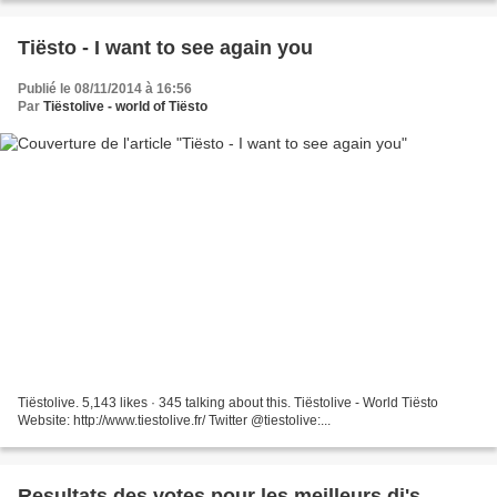
Tiësto - I want to see again you
Publié le 08/11/2014 à 16:56
Par
Tiëstolive - world of Tiësto
Tiëstolive. 5,143 likes · 345 talking about this. Tiëstolive - World Tiësto
Website: http://www.tiestolive.fr/ Twitter @tiestolive:...
Resultats des votes pour les meilleurs dj's