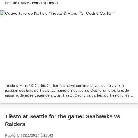
Par
Tiëstolive - world of Tiësto
Tiësto & Fans #3: Cédric Carlier Tiëstolive continue à vous faire vivre la
passion des fans de Tiësto. Le numéro 3 concerne Cédric, un gros fans de
music et de notre Légende à tous: Tiësto. Cédric va partout où Tiësto lui est
accessible et parcours des...
Tiësto at Seattle for the game: Seahawks vs
Raiders
Publié le 03/11/2014 à 17:43