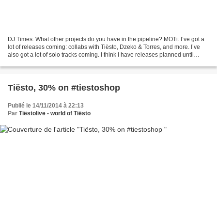
DJ Times: What other projects do you have in the pipeline? MOTi: I’ve got a
lot of releases coming: collabs with Tiësto, Dzeko & Torres, and more. I’ve
also got a lot of solo tracks coming. I think I have releases planned until
June! DJ Times: Quels autres...
Tiësto, 30% on #tiestoshop
Publié le 14/11/2014 à 22:13
Par
Tiëstolive - world of Tiësto