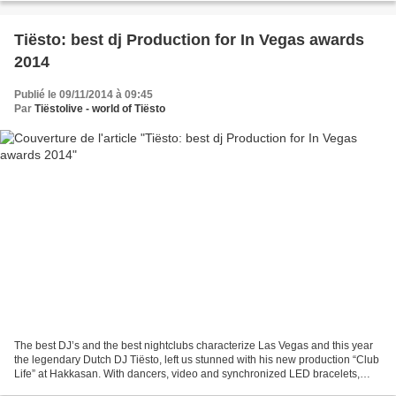
Tiësto: best dj Production for In Vegas awards
2014
Publié le 09/11/2014 à 09:45
Par
Tiëstolive - world of Tiësto
The best DJ’s and the best nightclubs characterize Las Vegas and this year
the legendary Dutch DJ Tiësto, left us stunned with his new production “Club
Life” at Hakkasan. With dancers, video and synchronized LED bracelets,
Tiësto raised the bar for nightlife...