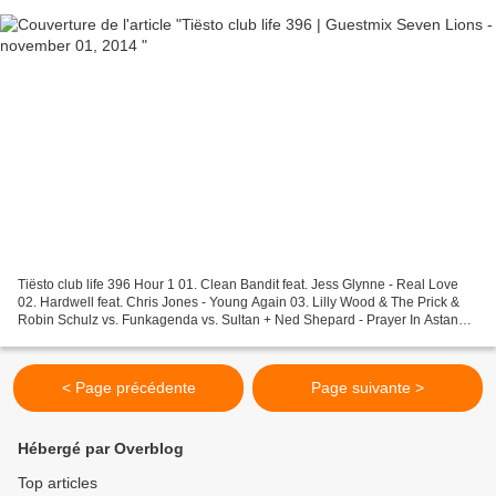
Tiësto club life 396 Hour 1 01. Clean Bandit feat. Jess Glynne - Real Love
02. Hardwell feat. Chris Jones - Young Again 03. Lilly Wood & The Prick &
Robin Schulz vs. Funkagenda vs. Sultan + Ned Shepard - Prayer In Astana
(A & G Mashup) 04. Martin Garrix...
< Page précédente
Page suivante >
Hébergé par Overblog
Top articles