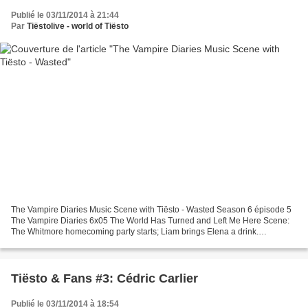
Publié le 03/11/2014 à 21:44
Par
Tiëstolive - world of Tiësto
The Vampire Diaries Music Scene with Tiësto - Wasted Season 6 épisode 5
The Vampire Diaries 6x05 The World Has Turned and Left Me Here Scene:
The Whitmore homecoming party starts; Liam brings Elena a drink.
Retrouvez la musique de Tiësto - Wasted dans...
Tiësto & Fans #3: Cédric Carlier
Publié le 03/11/2014 à 18:54