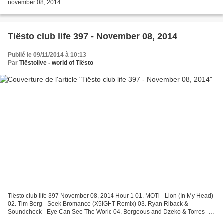
november 08, 2014
Tiësto club life 397 - November 08, 2014
Publié le 09/11/2014 à 10:13
Par
Tiëstolive - world of Tiësto
Tiësto club life 397 November 08, 2014 Hour 1 01. MOTi - Lion (In My Head)
02. Tim Berg - Seek Bromance (X5IGHT Remix) 03. Ryan Riback &
Soundcheck - Eye Can See The World 04. Borgeous and Dzeko & Torres -
Tutankhamun 05. Oliver Heldens Feat. KStewart...