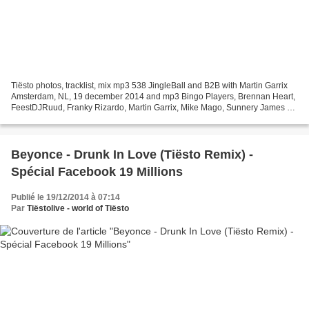
Tiësto photos, tracklist, mix mp3 538 JingleBall and B2B with Martin Garrix
Amsterdam, NL, 19 december 2014 and mp3 Bingo Players, Brennan Heart,
FeestDJRuud, Franky Rizardo, Martin Garrix, Mike Mago, Sunnery James &
Ryan Marciano Tiësto http://www.mixcloud.com/razorator/tiest...
Beyonce - Drunk In Love (Tiësto Remix) -
Spécial Facebook 19 Millions
Publié le 19/12/2014 à 07:14
Par
Tiëstolive - world of Tiësto