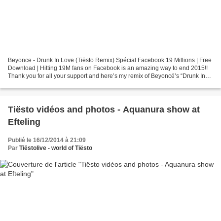
Beyonce - Drunk In Love (Tiësto Remix) Spécial Facebook 19 Millions | Free
Download | Hitting 19M fans on Facebook is an amazing way to end 2015!!
Thank you for all your support and here’s my remix of Beyoncé’s “Drunk In
Love" for you. Something I made...
Tiësto vidéos and photos - Aquanura show at
Efteling
Publié le 16/12/2014 à 21:09
Par
Tiëstolive - world of Tiësto