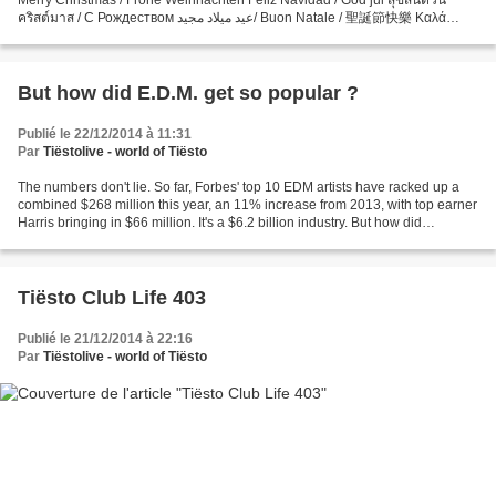
คริสต์มาส / С Рождеством عيد ميلاد مجيد/ Buon Natale / 聖誕節快樂 Καλά
Χριστούγεννα # Tiësto # Tiëstolive # clublife @tiesto...
But how did E.D.M. get so popular ?
Publié le 22/12/2014 à 11:31
Par
Tiëstolive - world of Tiësto
The numbers don't lie. So far, Forbes' top 10 EDM artists have racked up a
combined $268 million this year, an 11% increase from 2013, with top earner
Harris bringing in $66 million. It's a $6.2 billion industry. But how did
Electronic Dance Music (E.D.M.)...
Tiësto Club Life 403
Publié le 21/12/2014 à 22:16
Par
Tiëstolive - world of Tiësto