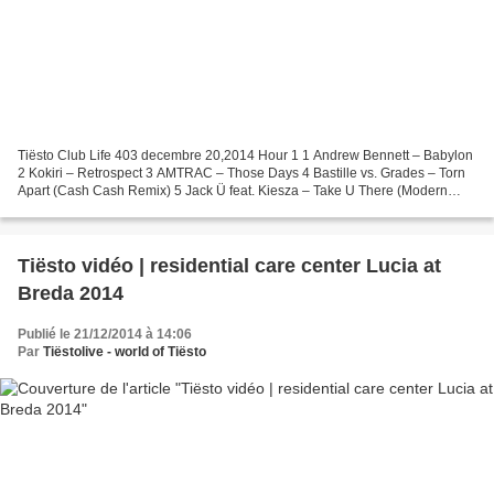
Tiësto Club Life 403 decembre 20,2014 Hour 1 1 Andrew Bennett – Babylon
2 Kokiri – Retrospect 3 AMTRAC – Those Days 4 Bastille vs. Grades – Torn
Apart (Cash Cash Remix) 5 Jack Ü feat. Kiesza – Take U There (Modern
Machines Remix) 6 Vicetone feat. Kat...
Tiësto vidéo | residential care center Lucia at
Breda 2014
Publié le 21/12/2014 à 14:06
Par
Tiëstolive - world of Tiësto