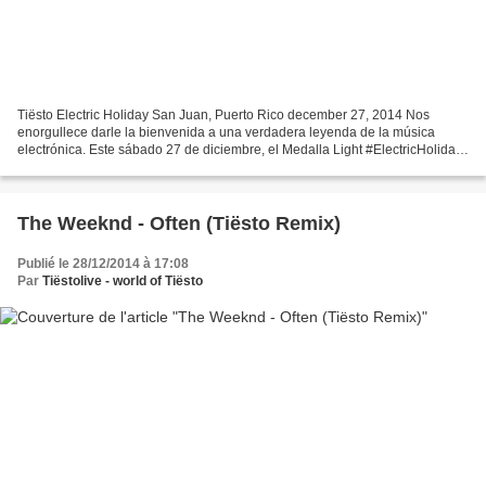
Tiësto Electric Holiday San Juan, Puerto Rico december 27, 2014 Nos
enorgullece darle la bienvenida a una verdadera leyenda de la música
electrónica. Este sábado 27 de diciembre, el Medalla Light #ElectricHoliday
te trae en su regreso a Puerto Rico, el...
The Weeknd - Often (Tiësto Remix)
Publié le 28/12/2014 à 17:08
Par
Tiëstolive - world of Tiësto