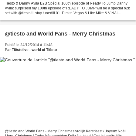
Tiësto & Danny Avila B2B Spécial 100th episode of Ready To Jump Danny
Avila: surprise!!! my 100th episode of READY TO JUMP will be a special b2b
set with @tiesto!!!! stay tuned!!! 01. Dimitri Vegas & Like Mike & VINAI –
Louder 02. W6W & Gareth Emery vs...
@tiesto and World Fans - Merry Christmas
Publié le 24/12/2014 à 11:48
Par
Tiëstolive - world of Tiësto
@tiesto and World Fans - Merry Christmas vrolijk Kerstfeest / Joyeux Noël
Merry Christmas / Frohe Weihnachten Feliz Navidad / God jul สุขสันต์วัน