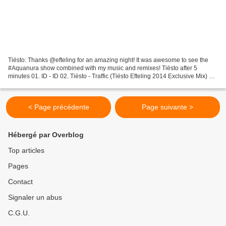
Tiësto: Thanks @efteling for an amazing night! It was awesome to see the
#Aquanura show combined with my music and remixes! Tiësto after 5
minutes 01. ID - ID 02. Tiësto - Traffic (Tiësto Efteling 2014 Exclusive Mix) 03.
Efteling - Carnaval Festival (Tiësto...
< Page précédente
Page suivante >
Hébergé par Overblog
Top articles
Pages
Contact
Signaler un abus
C.G.U.