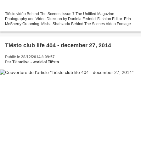
Tiësto vidéo Behind The Scenes, Issue 7 The Untitled Magazine
Photography and Video Direction by Daniela Federici Fashion Editor: Erin
McSherry Grooming: Misha Shahzada Behind The Scenes Video Footage:
Joel Mitchell Photo Assistant: Christopher Puente...
Tiësto club life 404 - december 27, 2014
Publié le 28/12/2014 à 09:57
Par
Tiëstolive - world of Tiësto