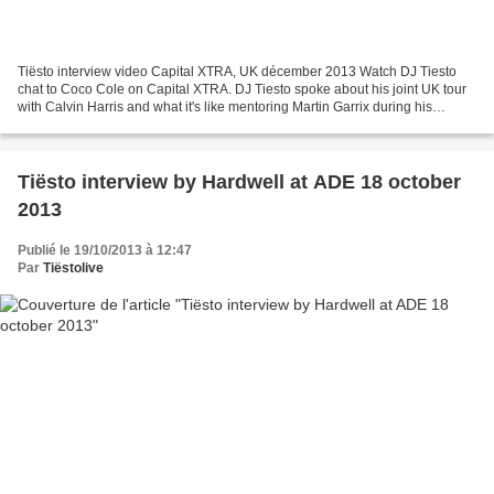
Tiësto interview video Capital XTRA, UK décember 2013 Watch DJ Tiesto
chat to Coco Cole on Capital XTRA. DJ Tiesto spoke about his joint UK tour
with Calvin Harris and what it's like mentoring Martin Garrix during his
interview with Coco Cole on Capital...
Tiësto interview by Hardwell at ADE 18 october
2013
Publié le 19/10/2013 à 12:47
Par
Tiëstolive