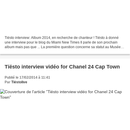
Tiësto interview: Album 2014, en recherche de chanteur ! Tiësto à donné
une interview pour le blog du Miami New Times Il parle de son prochain
album mais pas que ... La premiére question concerne sa statut au Musée
"Madame Tussauds", et on demande à Tiësto...
Tiësto interview vidéo for Chanel 24 Cap Town
Publié le 17/02/2014 à 11:41
Par
Tiëstolive