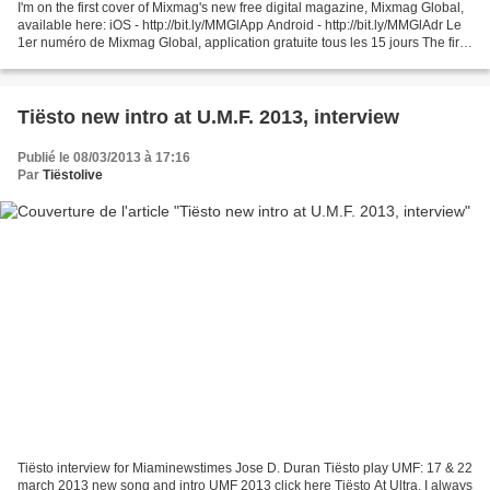
I'm on the first cover of Mixmag's new free digital magazine, Mixmag Global,
available here: iOS - http://bit.ly/MMGlApp Android - http://bit.ly/MMGlAdr Le
1er numéro de Mixmag Global, application gratuite tous les 15 jours The first
issue of Mixmag Global,...
Tiësto new intro at U.M.F. 2013, interview
Publié le 08/03/2013 à 17:16
Par
Tiëstolive
Tiësto interview for Miaminewstimes Jose D. Duran Tiësto play UMF: 17 & 22
march 2013 new song and intro UMF 2013 click here Tiësto At Ultra, I always