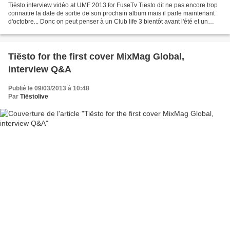
Tiësto interview vidéo at UMF 2013 for FuseTv Tiësto dit ne pas encore trop
connaitre la date de sortie de son prochain album mais il parle maintenant
d'octobre... Donc on peut penser à un Club life 3 bientôt avant l'été et un
album pour l'automne Interview...
Tiësto for the first cover MixMag Global,
interview Q&A
Publié le 09/03/2013 à 10:48
Par
Tiëstolive