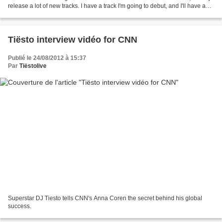
release a lot of new tracks. I have a track I'm going to debut, and I'll have a
new opening for my set...
Tiësto interview vidéo for CNN
Publié le 24/08/2012 à 15:37
Par
Tiëstolive
Superstar DJ Tiesto tells CNN's Anna Coren the secret behind his global
success.