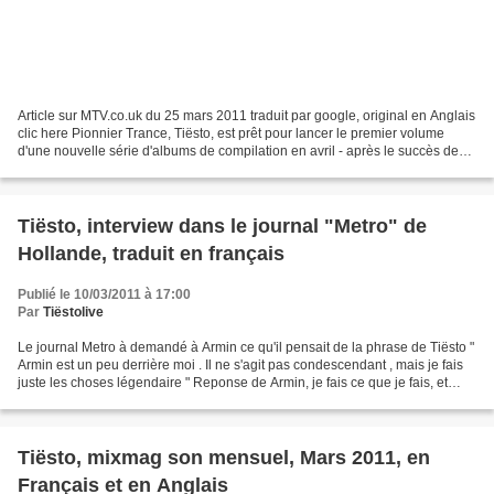
Article sur MTV.co.uk du 25 mars 2011 traduit par google, original en Anglais
clic here Pionnier Trance, Tiësto, est prêt pour lancer le premier volume
d'une nouvelle série d'albums de compilation en avril - après le succès de
son Club Life Afficher sur...
Tiësto, interview dans le journal "Metro" de
Hollande, traduit en français
Publié le 10/03/2011 à 17:00
Par
Tiëstolive
Le journal Metro à demandé à Armin ce qu'il pensait de la phrase de Tiësto "
Armin est un peu derrière moi . Il ne s'agit pas condescendant , mais je fais
juste les choses légendaire " Reponse de Armin, je fais ce que je fais, et
c'est deja formidable...
Tiësto, mixmag son mensuel, Mars 2011, en
Français et en Anglais