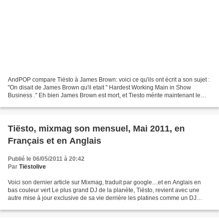
AndPOP compare Tiësto à James Brown: voici ce qu'ils ont écrit a son sujet :
"On disait de James Brown qu'il etait " Hardest Working Main in Show
Business ." Eh bien James Brown est mort, et Tiesto mérite maintenant le
titre. Tiesto est constamment en...
Tiësto, mixmag son mensuel, Mai 2011, en
Français et en Anglais
Publié le 06/05/2011 à 20:42
Par
Tiëstolive
Voici son dernier article sur Mixmag, traduit par google....et en Anglais en
bas couleur vert Le plus grand DJ de la planète, Tiësto, revient avec une
autre mise à jour exclusive de sa vie derrière les platines comme un DJ
superstar ... "Bonjour lecteurs...