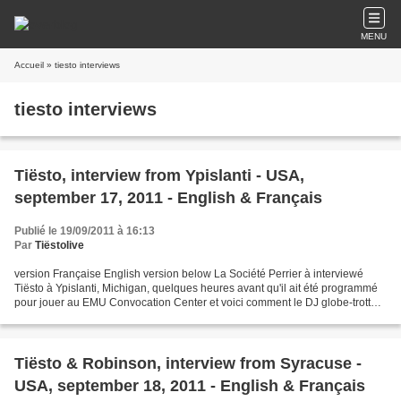
MENU
Accueil
» tiesto interviews
tiesto interviews
Tiësto, interview from Ypislanti - USA,
september 17, 2011 - English & Français
Publié le 19/09/2011 à 16:13
Par
Tiëstolive
version Française English version below La Société Perrier à interviewé
Tiësto à Ypislanti, Michigan, quelques heures avant qu'il ait été programmé
pour jouer au EMU Convocation Center et voici comment le DJ globe-trotter
à eut l'idée de faire cette tournér....
Tiësto & Robinson, interview from Syracuse -
USA, september 18, 2011 - English & Français