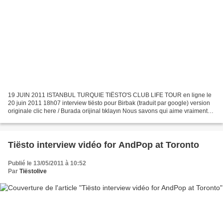
19 JUIN 2011 ISTANBUL TURQUIE TIËSTO'S CLUB LIFE TOUR en ligne le
20 juin 2011 18h07 interview tiësto pour Birbak (traduit par google) version
originale clic here / Burada orijinal tıklayın Nous savons qui aime vraiment
être sur scène. Comment as-tu commencé...
Tiësto interview vidéo for AndPop at Toronto
Publié le 13/05/2011 à 10:52
Par
Tiëstolive