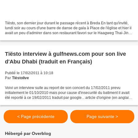
Tiësto, son dernier jour durant le passage récent à Breda En tant qu'invité,
lundi soir au cours d'une barre de danse de gala à Place de l'église et hier il
avait un peu d'admirer dans son restaurant favori sur le Haagweg Thai-Jine,
où sa mère et sa sœur...
Tiësto interview à gulfnews.com pour son live
d'Abu Dhabi (traduit en Français)
Publié le 17/02/2011 à 10:18
Par
Tiëstolive
Voivi un interview suite au report de son concert du 17/02/2011 prevu
initialement le 01/10/2010 mais pour cause d'insecurité du batiment il avait
été reporté à ce 19/02/2011 traduit par google... article d'origine (en anglais)
clic ici Que vous inspire...
< Page précédente
Page suivante >
Hébergé par Overblog