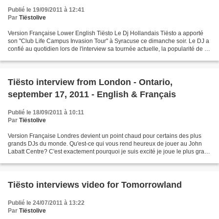
Publié le 19/09/2011 à 12:41
Par
Tiëstolive
Version Française Lower English Tiësto Le Dj Hollandais Tiësto a apporté
son "Club Life Campus Invasion Tour" à Syracuse ce dimanche soir. Le DJ a
confié au quotidien lors de l'interview sa tournée actuelle, la popularité de la
House musique et ses plans...
Tiësto interview from London - Ontario,
september 17, 2011 - English & Français
Publié le 18/09/2011 à 10:11
Par
Tiëstolive
Version Française Londres devient un point chaud pour certains des plus
grands DJs du monde. Qu'est-ce qui vous rend heureux de jouer au John
Labatt Centre? C'est exactement pourquoi je suis excité je joue le plus grand
lieu dans une ville qui a eu tant...
Tiësto interviews video for Tomorrowland
Publié le 24/07/2011 à 13:22
Par
Tiëstolive