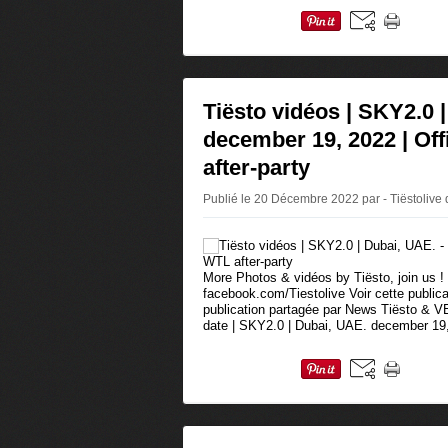
Tiësto vidéos | SKY2.0 |
december 19, 2022 | Off
after-party
Publié le 20 Décembre 2022 par - Tiëstolive
More Photos & vidéos by Tiësto, join us !
facebook.com/Tiestolive Voir cette public
publication partagée par News Tiësto & 
date | SKY2.0 | Dubai, UAE. december 19, 