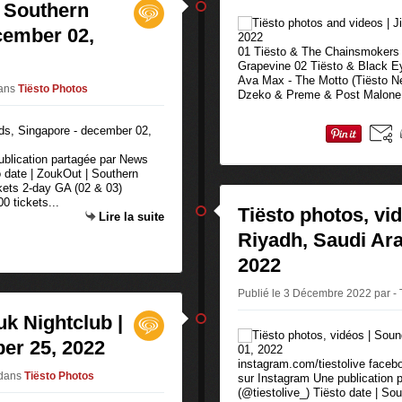
| Southern
cember 02,
01 Tiësto & The Chainsmokers - S
Grapevine 02 Tiësto & Black E
Ava Max - The Motto (Tiësto N
ans
Tiësto Photos
Dzeko & Preme & Post Malone &
publication partagée par News
 date | ZoukOut | Southern
kets 2-day GA (02 & 03)
0 tickets...
Tiësto photos, vi
Lire la suite
Riyadh, Saudi Ara
2022
Publié le 3 Décembre 2022 par - 
uk Nightclub |
er 25, 2022
instagram.com/tiestolive facebo
dans
Tiësto Photos
sur Instagram Une publicatio
(@tiestolive_) Tiësto date | S