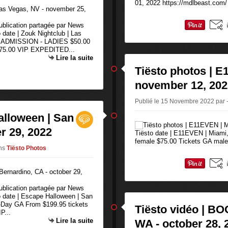
01, 2022 https://mdlbeast.com/ 
publication partagée par News
date | Zouk Nightclub | Las
 ADMISSION - LADIES $50.00
.00 VIP EXPEDITED...
Lire la suite
Tiësto photos | E
november 12, 202
Publié le 15 Novembre 2022 par -
alloween | San
r 29, 2022
Tiësto date | E11EVEN | Miami
female $75.00 Tickets GA male
ns
Tiësto Photos
publication partagée par News
 date | Escape Halloween | San
2-Day GA From $199.95 tickets
Tiësto vidéo | BOO
P...
Lire la suite
WA - october 28, 