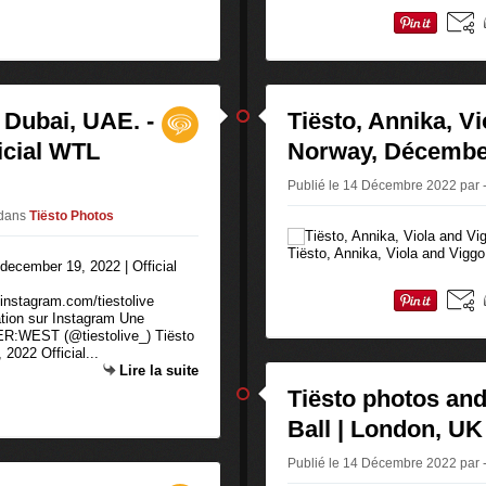
 Dubai, UAE. -
Tiësto, Annika, Vi
icial WTL
Norway, Décembe
Publié le 14 Décembre 2022 par -
dans
Tiësto Photos
Tiësto, Annika, Viola and Vigg
 instagram.com/tiestolive
ation sur Instagram Une
VER:WEST (@tiestolive_) Tiësto
2022 Official...
Lire la suite
Tiësto photos and 
Ball | London, UK
Publié le 14 Décembre 2022 par -