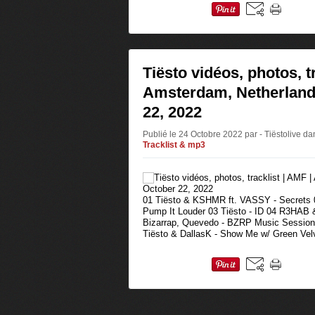
Tiësto vidéos, photos, tr
Amsterdam, Netherland
22, 2022
Publié le 24 Octobre 2022 par - Tiëstolive
da
Tracklist & mp3
01 Tiësto & KSHMR ft. VASSY - Secrets 
Pump It Louder 03 Tiësto - ID 04 R3HAB &
Bizarrap, Quevedo - BZRP Music Sessions
Tiësto & DallasK - Show Me w/ Green Velv