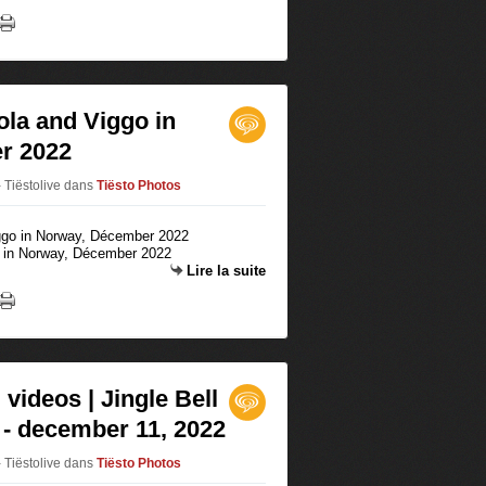
ola and Viggo in
r 2022
 Tiëstolive
dans
Tiësto Photos
o in Norway, Décember 2022
Lire la suite
videos | Jingle Bell
‎ - december 11, 2022
 Tiëstolive
dans
Tiësto Photos