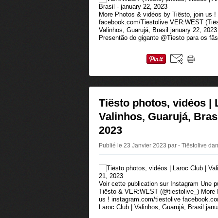
More Photos & vidéos by Tiësto, join us !
facebook.com/Tiestolive VER:WEST (Tiëst
Valinhos, Guarujá, Brasil january 22, 2023 
Presentão do gigante @Tiesto para os fãs b
Tiësto photos, vidéos | 
Valinhos, Guarujá, Brasi
2023
Publié le 23 Janvier 2023 par - Tiëstolive
da
Voir cette publication sur Instagram Une 
Tiësto & VER:WEST (@tiestolive_) More P
us ! instagram.com/tiestolive facebook.co
Laroc Club | Valinhos, Guarujá, Brasil janu