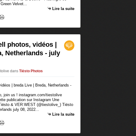
Green Velvet...
Lire la suite
ll photos, vidéos |
, Netherlands - july
stolive
dans
Tiësto Photos
 join us ! instagram.com/tiestolive
ette publication sur Instagram Une
 Tiësto & VER:WEST (@tiestolive_) Tiësto
rlands july 08, 2022...
Lire la suite