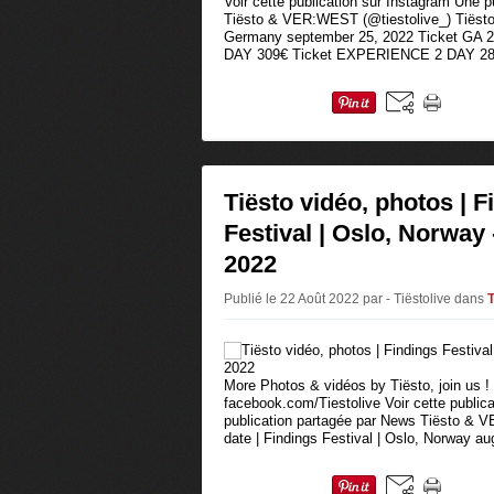
Voir cette publication sur Instagram Une 
Tiësto & VER:WEST (@tiestolive_) Tiësto d
Germany september 25, 2022 Ticket GA 2
DAY 309€ Ticket EXPERIENCE 2 DAY 289€
Tiësto vidéo, photos | F
Festival | Oslo, Norway 
2022
Publié le 22 Août 2022 par - Tiëstolive
dans
T
More Photos & vidéos by Tiësto, join us !
facebook.com/Tiestolive Voir cette public
publication partagée par News Tiësto & 
date | Findings Festival | Oslo, Norway aug