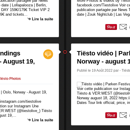
publication partagée par News
More Photos & vidéos by Tiësto,
ate | Lollapalooza | Berlin,
facebook.com/Tiestolive Voir c
 DAY 159€/179€ Ticket VIP 2
publication partagée par News
 and tickets...
date | Zouk Nightclub | Las Veg
Lire la suite
indings
Tiësto vidéo | Par
- August 19,
Norway - august 1
Publié le 19 Août 2022 par - Tiëst
iësto Photos
Voir cette publication sur Inst
Tiësto & VER:WEST (@tiestolive
Norway august 18, 2022 https:/
 instagram.com/tiestolive
Dates Tour link official, price, i
ation sur Instagram Une
VER:WEST (@tiestolive_) Tiësto
ust 19,...
Lire la suite