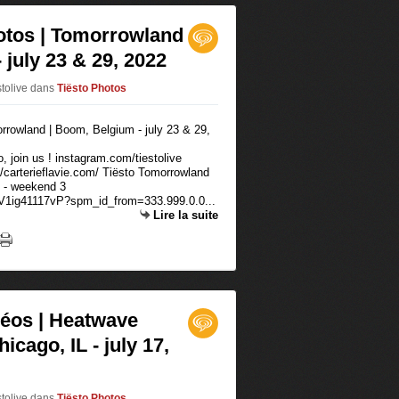
hotos | Tomorrowland
 july 23 & 29, 2022
stolive
dans
Tiësto Photos
 join us ! instagram.com/tiestolive
/carterieflavie.com/ Tiësto Tomorrowland
o - weekend 3
/BV1ig41117vP?spm_id_from=333.999.0.0...
Lire la suite
déos | Heatwave
icago, IL - july 17,
stolive
dans
Tiësto Photos