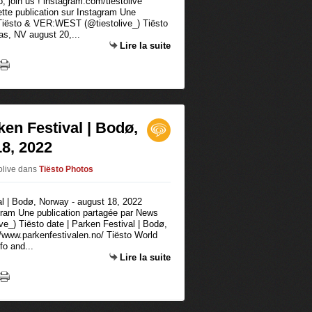
 join us ! instagram.com/tiestolive
ette publication sur Instagram Une
 Tiësto & VER:WEST (@tiestolive_) Tiësto
as, NV august 20,...
Lire la suite
ken Festival | Bodø,
8, 2022
olive
dans
Tiësto Photos
agram Une publication partagée par News
_) Tiësto date | Parken Festival | Bodø,
/www.parkenfestivalen.no/ Tiësto World
nfo and...
Lire la suite