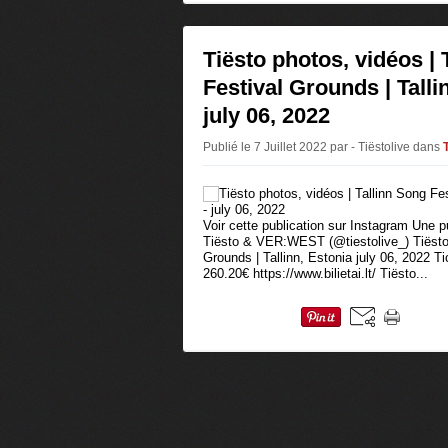
Tiësto photos, vidéos | 
Festival Grounds | Talli
july 06, 2022
Publié le 7 Juillet 2022 par - Tiëstolive
dans
Voir cette publication sur Instagram Une 
Tiësto & VER:WEST (@tiestolive_) Tiësto 
Grounds | Tallinn, Estonia july 06, 2022 
260.20€ https://www.bilietai.lt/ Tiësto...