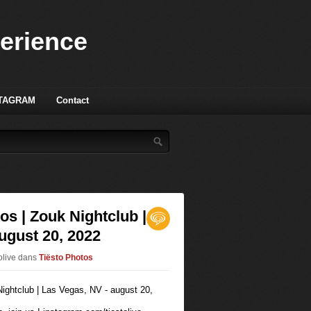
perience
TAGRAM
Contact
os | Zouk Nightclub |
ugust 20, 2022
olive
dans
Tiësto Photos