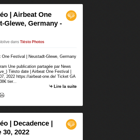
déo | Airbeat One
dt-Glewe, Germany -
stolive
dans
Tiësto Photos
agram Une publication partagée par News
_) Tiësto date | Airbeat One Festival |
7, 2022 https://airbeat-one.de/ Ticket GA
8€ tier...
Lire la suite
déo | Decadence |
e 30, 2022