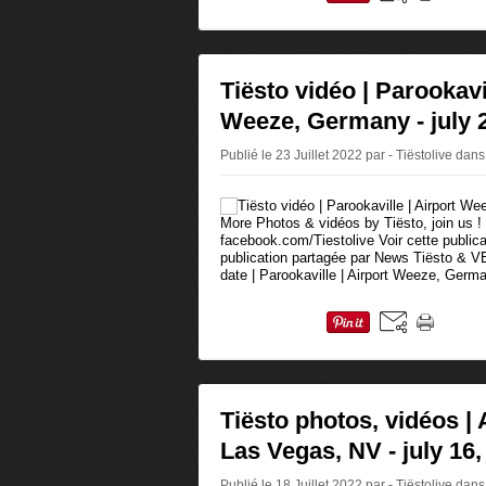
Tiësto vidéo | Parookavil
Weeze, Germany - july 
Publié le 23 Juillet 2022 par - Tiëstolive
dans
More Photos & vidéos by Tiësto, join us !
facebook.com/Tiestolive Voir cette public
publication partagée par News Tiësto & 
date | Parookaville | Airport Weeze, German
Tiësto photos, vidéos |
Las Vegas, NV - july 16,
Publié le 18 Juillet 2022 par - Tiëstolive
dans