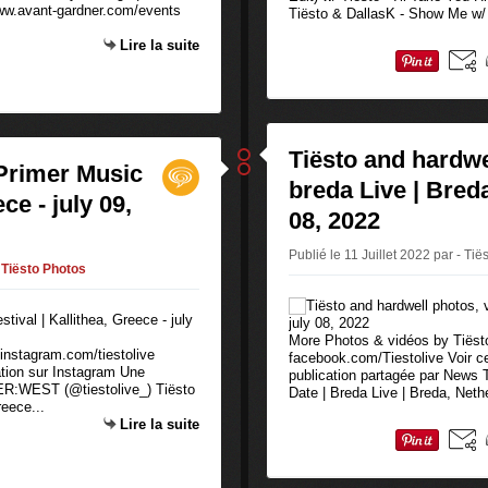
www.avant-gardner.com/events
Tiësto & DallasK - Show Me w/ 
Lire la suite
Tiësto and hardwe
 Primer Music
breda Live | Breda
ce - july 09,
08, 2022
Publié le 11 Juillet 2022 par - Tië
Tiësto Photos
More Photos & vidéos by Tiësto,
 instagram.com/tiestolive
facebook.com/Tiestolive Voir c
ation sur Instagram Une
publication partagée par News
VER:WEST (@tiestolive_) Tiësto
Date | Breda Live | Breda, Nethe
reece...
Lire la suite