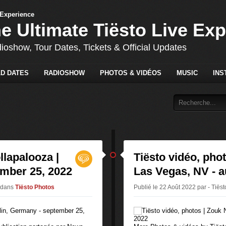
he Ultimate Tiësto Live Ex
dioshow, Tour Dates, Tickets & Official Updates
D DATES
RADIOSHOW
PHOTOS & VIDÉOS
MUSIC
INS
llapalooza |
Tiësto vidéo, phot
ember 25, 2022
Las Vegas, NV - a
dans
Tiësto Photos
Publié le 22 Août 2022 par - Tiëst