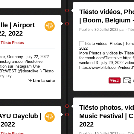
Tiësto vidéos, P
| Boom, Belgium -
le | Airport
Publié le 30 Juillet 2022 par - Tië
22, 2022
Tiësto Photos
More Photos & vidéos by Tiësto,
facebook.com/Tiestolive https:/
 instagram.com/tiestolive
weekend 3 - july 29, 2022 vidé
ation sur Instagram Une
https://www.bilibili.com/video
VER:WEST (@tiestolive_) Tiësto
y july...
Lire la suite
Tiësto photos, vi
 AYU Dayclub |
Music Festival | Ch
 2022
2022
Tiësto Photos
Publié le 19 Juillet 2022 par - Tië