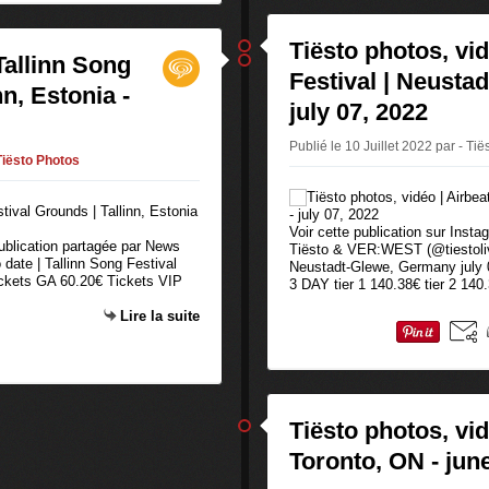
Tiësto photos, vi
Tallinn Song
Festival | Neusta
nn, Estonia -
july 07, 2022
Publié le 10 Juillet 2022 par - Tië
Tiësto Photos
Voir cette publication sur Inst
publication partagée par News
Tiësto & VER:WEST (@tiestolive
date | Tallinn Song Festival
Neustadt-Glewe, Germany july 0
Tickets GA 60.20€ Tickets VIP
3 DAY tier 1 140.38€ tier 2 140.3
Lire la suite
Tiësto photos, vi
Toronto, ON - jun