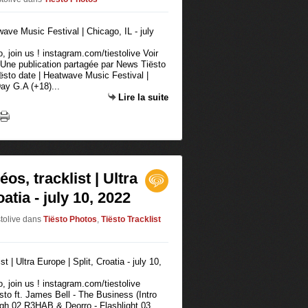
 join us ! instagram.com/tiestolive Voir
 Une publication partagée par News Tiësto
sto date | Heatwave Music Festival |
ay G.A (+18)...
Lire la suite
os, tracklist | Ultra
atia - july 10, 2022
stolive
dans
Tiësto Photos
,
Tiësto Tracklist
 join us ! instagram.com/tiestolive
to ft. James Bell - The Business (Intro
 High 02 R3HAB & Deorro - Flashlight 03