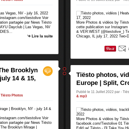
instagram.com/tiestolive Voir
cation partagée par News Tiësto
More Photos & vidéos by Tiësto,
 AYU Dayclub | Las Vegas, NV
cette publication sur Instagram
DIES...
& VER:WEST (@tiestolive_) Tië
Lire la suite
Chicago, IL july 17, 2022 Two-D
 The Brooklyn
Tiësto photos, vidé
july 14 & 15,
Europe | Split, Cro
Publié le 11 Juillet 2022 par - Tië
Tiësto Photos
& mp3
instagram.com/tiestolive Voir
More Photos & vidéos by Tiësto,
cation partagée par News Tiësto
facebook.com/Tiestolive 01 Tiës
The Brooklyn Mirage |
Edit) w/ Tiësto - I'll Take You