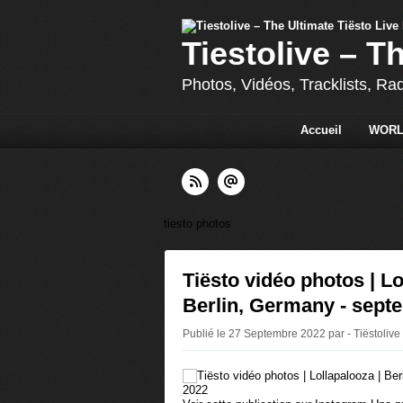
Tiestolive – T
Photos, Vidéos, Tracklists, Ra
Accueil
WORL
tiesto photos
Tiësto vidéo photos | Lo
Berlin, Germany - sept
Publié le 27 Septembre 2022 par - Tiëstolive