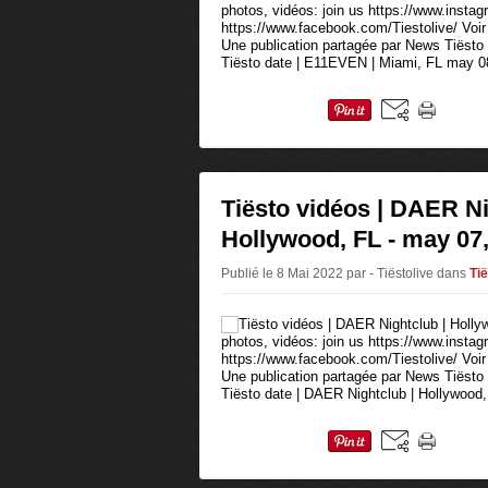
photos, vidéos: join us https://www.instag
https://www.facebook.com/Tiestolive/ Voir
Une publication partagée par News Tiëst
Tiësto date | E11EVEN | Miami, FL may 08
Tiësto vidéos | DAER Ni
Hollywood, FL - may 07
Publié le 8 Mai 2022 par - Tiëstolive
dans
Ti
photos, vidéos: join us https://www.instag
https://www.facebook.com/Tiestolive/ Voir
Une publication partagée par News Tiëst
Tiësto date | DAER Nightclub | Hollywood,