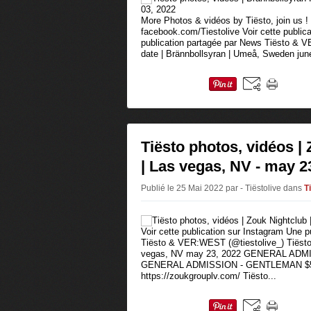
More Photos & vidéos by Tiësto, join us !
facebook.com/Tiestolive Voir cette public
publication partagée par News Tiësto & 
date | Brännbollsyran | Umeå, Sweden june
Tiësto photos, vidéos |
| Las vegas, NV - may 2
Publié le 25 Mai 2022 par - Tiëstolive
dans
T
Voir cette publication sur Instagram Une 
Tiësto & VER:WEST (@tiestolive_) Tiësto 
vegas, NV may 23, 2022 GENERAL ADMI
GENERAL ADMISSION - GENTLEMAN $50
https://zoukgrouplv.com/ Tiësto...