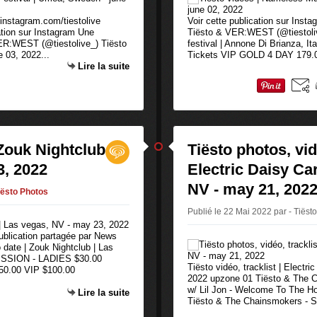
 instagram.com/tiestolive
Voir cette publication sur Inst
ation sur Instagram Une
Tiësto & VER:WEST (@tiestoliv
VER:WEST (@tiestolive_) Tiësto
festival | Annone Di Brianza, I
 03, 2022...
Tickets VIP GOLD 4 DAY 179.0
Lire la suite
 Zouk Nightclub
Tiësto photos, vidé
3, 2022
Electric Daisy Car
NV - may 21, 202
iësto Photos
Publié le 22 Mai 2022 par - Tiëst
publication partagée par News
date | Zouk Nightclub | Las
SSION - LADIES $30.00
Tiësto vidéo, tracklist | Electr
.00 VIP $100.00
2022 upzone 01 Tiësto & The Cha
w/ Lil Jon - Welcome To The Ho
Lire la suite
Tiësto & The Chainsmokers - Spl