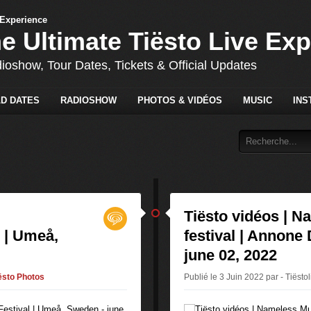
he Ultimate Tiësto Live Ex
dioshow, Tour Dates, Tickets & Official Updates
D DATES
RADIOSHOW
PHOTOS & VIDÉOS
MUSIC
INS
Tiësto vidéos | 
 | Umeå,
festival | Annone D
june 02, 2022
ësto Photos
Publié le 3 Juin 2022 par - Tiësto