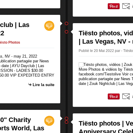
club | Las
22
Tiësto photos, vi
| Las Vegas, NV -
iësto Photos
Publié le 20 Mai 2022 par - Tiëst
publication partagée par News
 date | AYU Dayclub | Las
More Photos & vidéos by Tiësto,
SSION - LADIES $30.00
facebook.com/Tiestolive Voir c
0.00 VIP EXPEDITED ENTRY
publication partagée par News
date | Zouk Nightclub | Las Ve
Lire la suite
50" Charity
Tiësto photos | V
rts World, Las
Anniversary Celeb