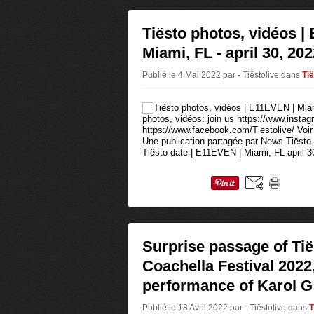
Tiësto photos, vidéos |
Miami, FL - april 30, 20
Publié le 4 Mai 2022 par - Tiëstolive
dans
Ti
photos, vidéos: join us https://www.instag
https://www.facebook.com/Tiestolive/ Voir
Une publication partagée par News Tiëst
Tiësto date | E11EVEN | Miami, FL april 30
Surprise passage of Tië
Coachella Festival 2022
performance of Karol G
Publié le 18 Avril 2022 par - Tiëstolive
dans
T