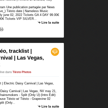
agram Une publication partagée par News
e_) Tiësto date | Nameless Music
taly june 02, 2022 Tickets GA 4 DAY 99.00€
0€ Tickets VIP SILVER...
Lire la suite
o, tracklist |
nival | Las Vegas,
2
olive
dans
Tiësto Photos
ic Daisy Carnival | Las Vegas, NV may 21,
insmokers - Split (Only U) (Intro Edit)
use Tiësto w/ Tiësto - Grapevine 02
it (Only...
Lire la suite