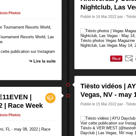
Nightclub, Las Ve
iësto Photos
Publié le 16 Mai 2022 par - Tiëst
 Tournament Resorts World, Las
Tiësto photos Vegas Magazine 
us
Nightclub, Las Vegas May 14, 
 cette publication sur Instagram
Lire la suite
Tiësto vidéos | A
Vegas, NV - may 
 E11EVEN |
22 | Race Week
Publié le 15 Mai 2022 par - Tiëst
iësto Photos
Voir cette publication sur Inst
Tiësto & VER:WEST (@tiestoli
Dayclub | Las Vegas, NV may