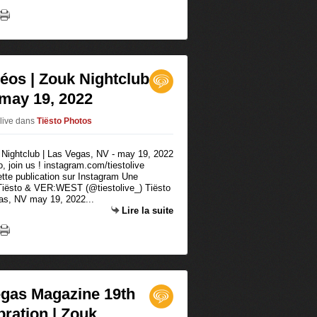
déos | Zouk Nightclub
 may 19, 2022
olive
dans
Tiësto Photos
 join us ! instagram.com/tiestolive
ette publication sur Instagram Une
 Tiësto & VER:WEST (@tiestolive_) Tiësto
gas, NV may 19, 2022...
Lire la suite
egas Magazine 19th
ration | Zouk