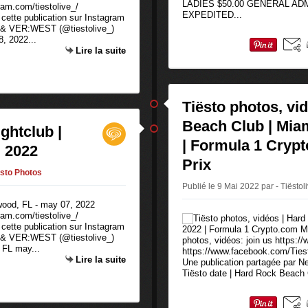
LADIES $50.00 GENERAL ADM
ram.com/tiestolive_/
EXPEDITED...
 cette publication sur Instagram
o & VER:WEST (@tiestolive_)
, 2022...
Lire la suite
Tiësto photos, vi
Beach Club | Miam
ghtclub |
| Formula 1 Cryp
, 2022
Prix
ësto Photos
Publié le 9 Mai 2022 par - Tiëstol
ram.com/tiestolive_/
 cette publication sur Instagram
o & VER:WEST (@tiestolive_)
photos, vidéos: join us https:/
 FL may...
https://www.facebook.com/Tiesto
Lire la suite
Une publication partagée par 
Tiësto date | Hard Rock Beach C