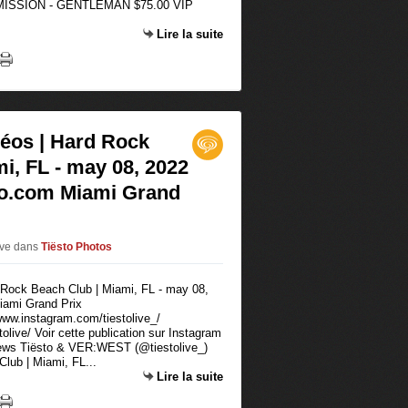
ISSION - GENTLEMAN $75.00 VIP
Lire la suite
déos | Hard Rock
i, FL - may 08, 2022
to.com Miami Grand
ive
dans
Tiësto Photos
/www.instagram.com/tiestolive_/
live/ Voir cette publication sur Instagram
News Tiësto & VER:WEST (@tiestolive_)
lub | Miami, FL...
Lire la suite