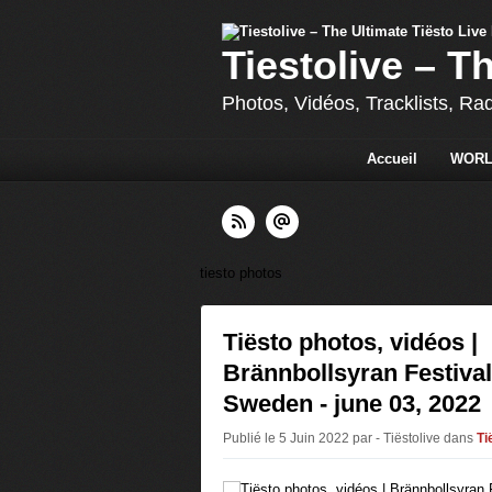
Tiestolive – T
Photos, Vidéos, Tracklists, Ra
Accueil
WORL
tiesto photos
Tiësto photos, vidéos |
Brännbollsyran Festival
Sweden - june 03, 2022
Publié le 5 Juin 2022 par - Tiëstolive
dans
Ti