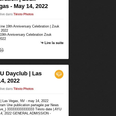
gas - May 14, 2022
olive
dans
Tiësto Photos
19th Anniversary Celebration Zouk
2022
Lire la suite
YU Dayclub | Las
14, 2022
olive
dans
Tiësto Photos
agram Une publication partagée par News
ve_) 333333333333333 Tiësto date | AYU
 14, 2022 GENERAL ADMISSION -