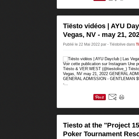
Tiësto vidéos | AYU Day
Vegas, NV - may 21, 20
Publié le 22 Mai 2022 par - Tiëstolive
dans
T
Voir cette publication sur Instagram Une 
Tiësto & VER:WEST (@tiestolive_) Tiësto
Vegas, NV may 21, 2022 GENERAL ADMI
GENERAL ADMISSION - GENTLEMAN $5
-...
Tiesto at the "Project 1
Poker Tournament Reso