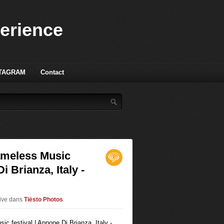
perience
TAGRAM
Contact
Nameless Music
i Brianza, Italy -
live
dans
Tiësto Photos