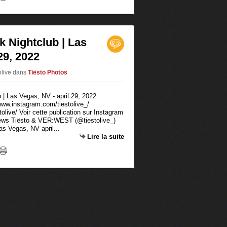
k Nightclub | Las
29, 2022
olive
dans
Tiësto Photos
/www.instagram.com/tiestolive_/
live/ Voir cette publication sur Instagram
News Tiësto & VER:WEST (@tiestolive_)
as Vegas, NV april...
Lire la suite