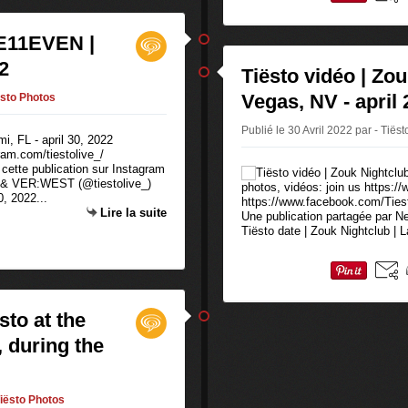
 E11EVEN |
22
Tiësto vidéo | Zou
Vegas, NV - april 
ësto Photos
Publié le 30 Avril 2022 par - Tiëst
ram.com/tiestolive_/
 cette publication sur Instagram
o & VER:WEST (@tiestolive_)
photos, vidéos: join us https:/
, 2022...
https://www.facebook.com/Tiesto
Lire la suite
Une publication partagée par 
Tiësto date | Zouk Nightclub | L
sto at the
, during the
iësto Photos