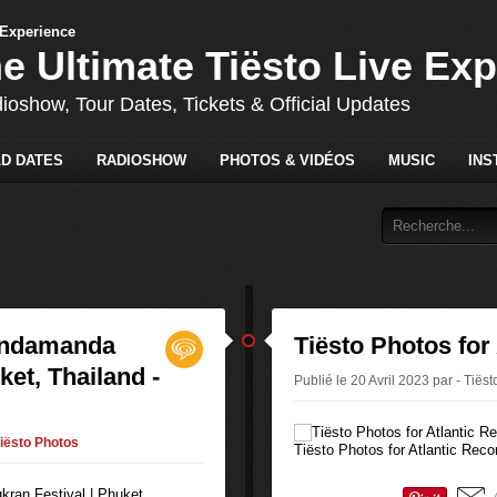
he Ultimate Tiësto Live Ex
dioshow, Tour Dates, Tickets & Official Updates
D DATES
RADIOSHOW
PHOTOS & VIDÉOS
MUSIC
INS
 Andamanda
Tiësto Photos for
ket, Thailand -
Publié le 20 Avril 2023 par - Tiëst
iësto Photos
Tiësto Photos for Atlantic Reco