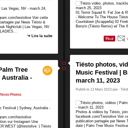
01 Terror Squad ft. Fat Joe & R
- Welcome To The House Tiësto
gram.com/tiestolive Voir cette
Countdown (Acappella) 02 Fire
 partagée par News Tiësto &
Benzin (Tiësto Remix) w/ The W
ouk Nightclub | Las Vegas, NV
LADIES...
Lire la suite
Tiësto photos, vi
 Palm Tree
Music Festival | B
 Australia -
march 11, 2023
Publié le 13 Mars 2023 par - Tiës
Tiësto Photos
Photos & vidéos by Tiësto, join
facebook.com/Tiestolive Voir c
gram.com/tiestolive
publication partagée par News
ation sur Instagram Une
date | Palm Tree Music Festival 
VER:WEST (@tiestolive_) Tiësto