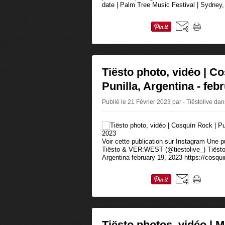
date | Palm Tree Music Festival | Sydney, 
Tiësto photo, vidéo | C
Punilla, Argentina - feb
Publié le 21 Février 2023 par - Tiëstolive
dan
Voir cette publication sur Instagram Une 
Tiësto & VER:WEST (@tiestolive_) Tiësto 
Argentina february 19, 2023 https://cosqui
Tiësto photos, vidéo | M