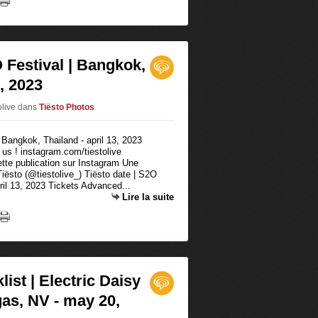
O Festival | Bangkok,
3, 2023
olive
dans
Tiësto Photos
 us ! instagram.com/tiestolive
ette publication sur Instagram Une
iësto (@tiestolive_) Tiësto date | S2O
ril 13, 2023 Tickets Advanced...
Lire la suite
list | Electric Daisy
gas, NV - may 20,