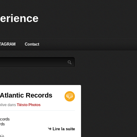
perience
TAGRAM
Contact
 Atlantic Records
olive
dans
Tiësto Photos
rds
Lire la suite