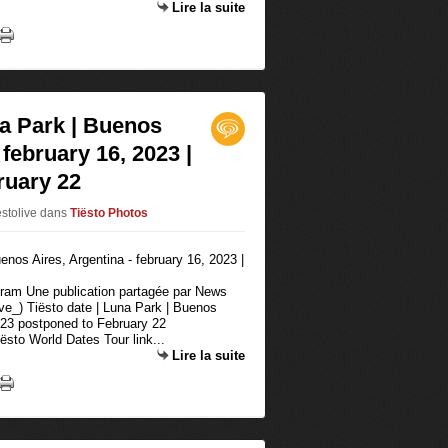
Lire la suite
na Park | Buenos
 february 16, 2023 |
ruary 22
ëstolive
dans
Tiësto Photos
agram Une publication partagée par News
e_) Tiësto date | Luna Park | Buenos
2023 postponed to February 22
ësto World Dates Tour link...
Lire la suite