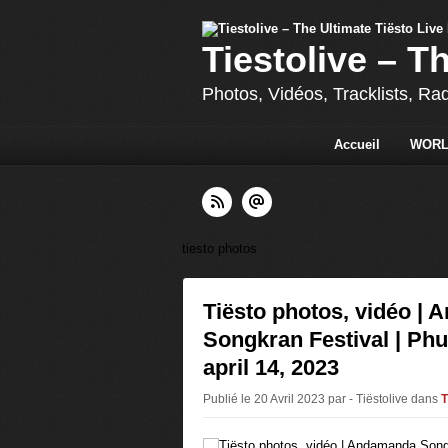
Tiestolive – T
Photos, Vidéos, Tracklists, Ra
Accueil
WORL
tiesto photos
Tiësto photos, vidéo |
Songkran Festival | Phu
april 14, 2023
Publié le 20 Avril 2023 par - Tiëstolive
dans
T