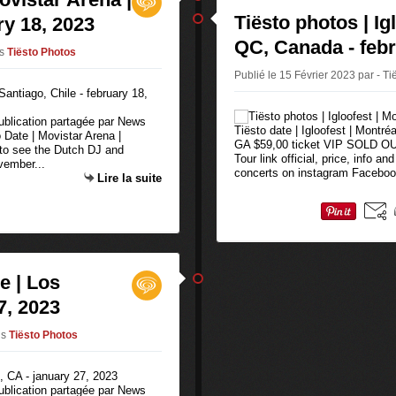
Tiësto photos | Ig
ry 18, 2023
QC, Canada - febr
s
Tiësto Photos
Publié le 15 Février 2023 par - Ti
publication partagée par News
Tiësto date | Igloofest | Montr
Date | Movistar Arena |
GA $59,00 ticket VIP SOLD OUT 
 to see the Dutch DJ and
Tour link official, price, info a
vember...
concerts on instagram Faceboo
Lire la suite
e | Los
7, 2023
ns
Tiësto Photos
publication partagée par News