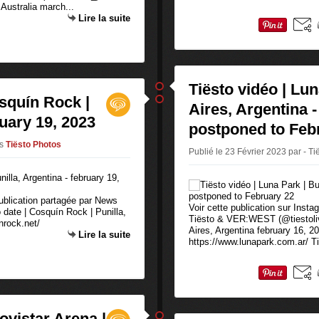
Australia march...
Lire la suite
Tiësto vidéo | Lu
osquín Rock |
Aires, Argentina -
ruary 19, 2023
postponed to Feb
s
Tiësto Photos
Publié le 23 Février 2023 par - Ti
publication partagée par News
Voir cette publication sur Inst
date | Cosquín Rock | Punilla,
Tiësto & VER:WEST (@tiestoliv
nrock.net/
Aires, Argentina february 16, 
Lire la suite
https://www.lunapark.com.ar/ Ti
ovistar Arena |