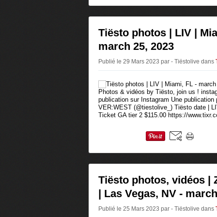
Tiësto photos | LIV | Mia
march 25, 2023
Publié le 29 Mars 2023 par - Tiëstolive
dans
Photos & vidéos by Tiësto, join us ! insta
publication sur Instagram Une publication
VER:WEST (@tiestolive_) Tiësto date | LI
Ticket GA tier 2 $115.00 https://www.tixr.c
Tiësto photos, vidéos |
| Las Vegas, NV - march
Publié le 25 Mars 2023 par - Tiëstolive
dans