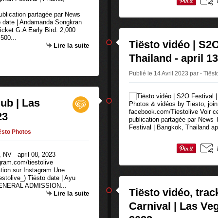
publication partagée par News
o date | Andamanda Songkran
ticket G.A Early Bird. 2,000
500...
Tiësto vidéo | S2
Lire la suite
Thailand - april 1
Publié le 14 Avril 2023 par - Tiëst
lub | Las
Photos & vidéos by Tiësto, join
facebook.com/Tiestolive Voir c
23
publication partagée par News T
Festival | Bangkok, Thailand ap
ësto Photos
gram.com/tiestolive
ation sur Instagram Une
stolive_) Tiësto date | Ayu
3 GENERAL ADMISSION...
Tiësto vidéo, track
Lire la suite
Carnival | Las Ve