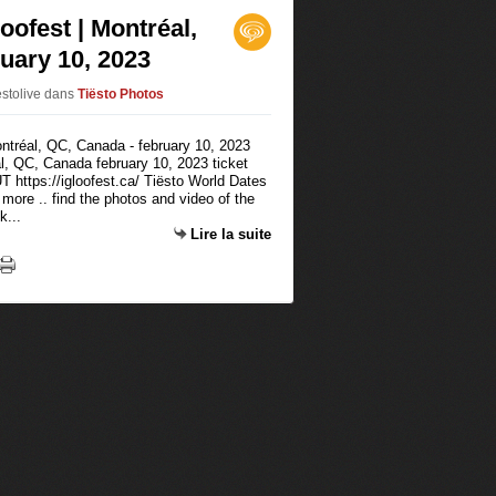
loofest | Montréal,
uary 10, 2023
ëstolive
dans
Tiësto Photos
éal, QC, Canada february 10, 2023 ticket
https://igloofest.ca/ Tiësto World Dates
nd more .. find the photos and video of the
k...
Lire la suite