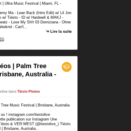
emy Ma - Lean Back (Intro Edit) w/ Lil Jon
 w/ Tiësto - ID w/ Hardwell & MAKJ -
beatz - Lose My Sh!t 03 Domiziana - Ohne
eeknd - Can't...
Lire la suite
déos | Palm Tree
risbane, Australia -
tolive
dans
Tiësto Photos
 us ! instagram.com/tiestolive
ette publication sur Instagram Une
 Tiësto & VER:WEST (@tiestolive_) Tiësto
| Brisbane, Australia...