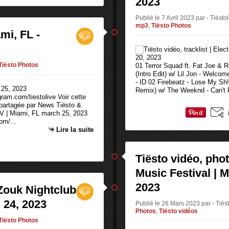
2023
Publié le 7 Avril 2023 par - Tiësto
mp3
,
Tiësto Photos
mi, FL -
Tiësto Photos
01 Terror Squad ft. Fat Joe 
(Intro Edit) w/ Lil Jon - Welc
- ID 02 Firebeatz - Lose My Sh
Remix) w/ The Weeknd - Can't F
gram.com/tiestolive Voir cette
 partagée par News Tiësto &
V | Miami, FL march 25, 2023
om/...
Lire la suite
Tiësto vidéo, photo
Music Festival | M
2023
 Zouk Nightclub
 24, 2023
Publié le 26 Mars 2023 par - Tiës
Photos
,
Tiësto vidéos
Tiësto Photos