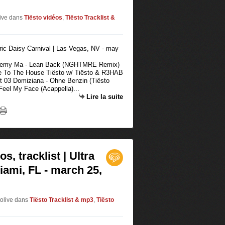
live
dans
Tiësto vidéos
,
Tiësto Tracklist &
& Remy Ma - Lean Back (NGHTMRE Remix)
ome To The House Tiësto w/ Tiësto & R3HAB
!t 03 Domiziana - Ohne Benzin (Tiësto
eel My Face (Acappella)...
Lire la suite
s, tracklist | Ultra
iami, FL - march 25,
tolive
dans
Tiësto Tracklist & mp3
,
Tiësto