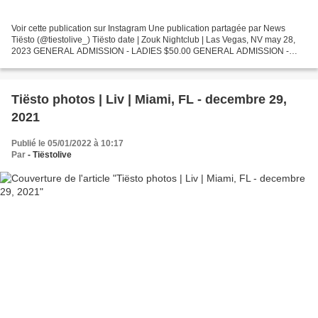
Voir cette publication sur Instagram Une publication partagée par News
Tiësto (@tiestolive_) Tiësto date | Zouk Nightclub | Las Vegas, NV may 28,
2023 GENERAL ADMISSION - LADIES $50.00 GENERAL ADMISSION -
GENTLEMAN $75.00 VIP EXPEDITED ENTRY - LADIES...
Tiësto photos | Liv | Miami, FL - decembre 29,
2021
Publié le 05/01/2022 à 10:17
Par
- Tiëstolive