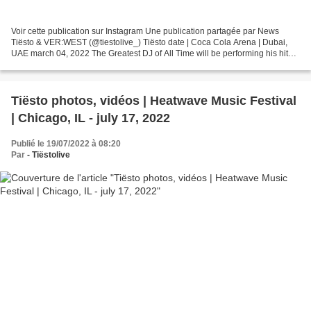
Voir cette publication sur Instagram Une publication partagée par News
Tiësto & VER:WEST (@tiestolive_) Tiësto date | Coca Cola Arena | Dubai,
UAE march 04, 2022 The Greatest DJ of All Time will be performing his hits
on Friday 4th March, only at Dubai’s...
Tiësto photos, vidéos | Heatwave Music Festival
| Chicago, IL - july 17, 2022
Publié le 19/07/2022 à 08:20
Par
- Tiëstolive