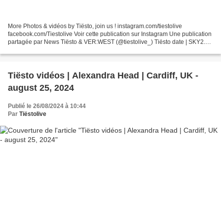
More Photos & vidéos by Tiësto, join us ! instagram.com/tiestolive
facebook.com/Tiestolive Voir cette publication sur Instagram Une publication
partagée par News Tiësto & VER:WEST (@tiestolive_) Tiësto date | SKY2.0 |
Dubai, UAE. december 19, 2022 Official...
Tiësto vidéos | Alexandra Head | Cardiff, UK -
august 25, 2024
Publié le 26/08/2024 à 10:44
Par
Tiëstolive