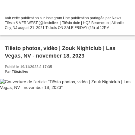
Voir cette publication sur Instagram Une publication partagée par News
Tiësto & VER:WEST (@tiestolive_) Tiësto date | HQ2 Beachclub | Atlantic
City, NJ august 21, 2021 Tickets ON SALE FRIDAY (25) at 12PM!
https://hq2ac.com/ Get tickets to see Tiëstolive...
Tiësto photos, vidéo | Zouk Nightclub | Las
Vegas, NV - november 18, 2023
Publié le 19/11/2023 à 17:35
Par
Tiëstolive