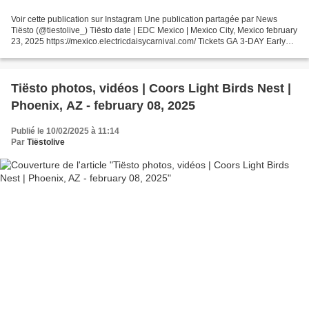
Voir cette publication sur Instagram Une publication partagée par News
Tiësto (@tiestolive_) Tiësto date | EDC Mexico | Mexico City, Mexico february
23, 2025 https://mexico.electricdaisycarnival.com/ Tickets GA 3-DAY Early
Owl $3,120 MXN tier 1 $3,420...
Tiësto photos, vidéos | Coors Light Birds Nest |
Phoenix, AZ - february 08, 2025
Publié le 10/02/2025 à 11:14
Par
Tiëstolive