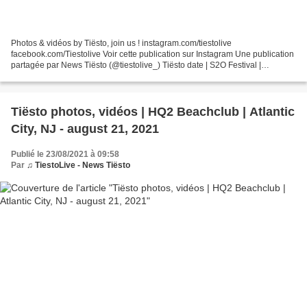
Photos & vidéos by Tiësto, join us ! instagram.com/tiestolive
facebook.com/Tiestolive Voir cette publication sur Instagram Une publication
partagée par News Tiësto (@tiestolive_) Tiësto date | S2O Festival |
Bangkok, Thailand april 13, 2023 Tickets Advanced...
Tiësto photos, vidéos | HQ2 Beachclub | Atlantic
City, NJ - august 21, 2021
Publié le 23/08/2021 à 09:58
Par
♫ TiestoLive - News Tiësto