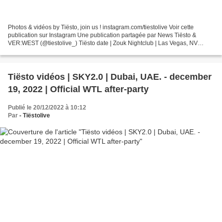
Photos & vidéos by Tiësto, join us ! instagram.com/tiestolive Voir cette
publication sur Instagram Une publication partagée par News Tiësto &
VER:WEST (@tiestolive_) Tiësto date | Zouk Nightclub | Las Vegas, NV
march 24, 2023 GENERAL ADMISSION - LADIES...
Tiësto vidéos | SKY2.0 | Dubai, UAE. - december
19, 2022 | Official WTL after-party
Publié le 20/12/2022 à 10:12
Par
- Tiëstolive