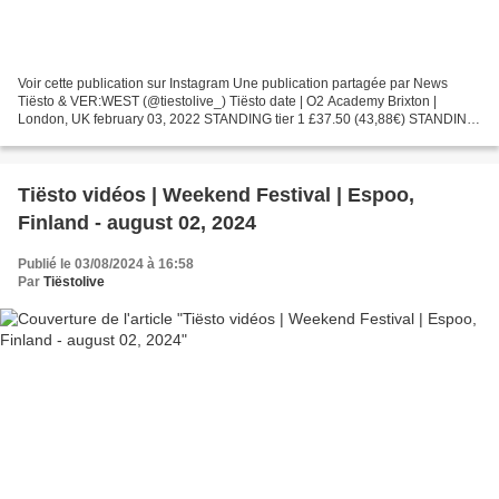
Voir cette publication sur Instagram Une publication partagée par News
Tiësto & VER:WEST (@tiestolive_) Tiësto date | O2 Academy Brixton |
London, UK february 03, 2022 STANDING tier 1 £37.50 (43,88€) STANDING
tier 1 £43.00 (50,32€) STANDING tier final...
Tiësto vidéos | Weekend Festival | Espoo,
Finland - august 02, 2024
Publié le 03/08/2024 à 16:58
Par
Tiëstolive