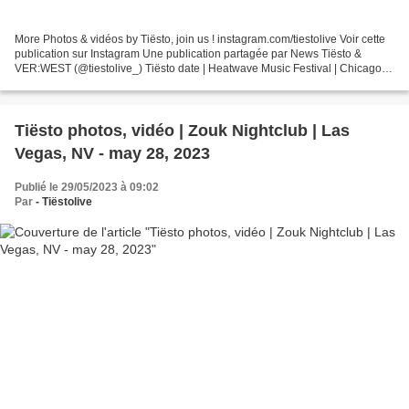
More Photos & vidéos by Tiësto, join us ! instagram.com/tiestolive Voir cette
publication sur Instagram Une publication partagée par News Tiësto &
VER:WEST (@tiestolive_) Tiësto date | Heatwave Music Festival | Chicago,
IL july 17, 2022 Two-Day G.A (+18)...
Tiësto photos, vidéo | Zouk Nightclub | Las
Vegas, NV - may 28, 2023
Publié le 29/05/2023 à 09:02
Par
- Tiëstolive