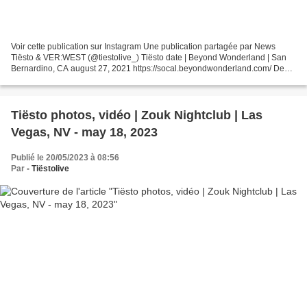
Voir cette publication sur Instagram Une publication partagée par News
Tiësto & VER:WEST (@tiestolive_) Tiësto date | Beyond Wonderland | San
Bernardino, CA august 27, 2021 https://socal.beyondwonderland.com/ Dear
Beyond Wonderland Family, Though the...
Tiësto photos, vidéo | Zouk Nightclub | Las
Vegas, NV - may 18, 2023
Publié le 20/05/2023 à 08:56
Par
- Tiëstolive