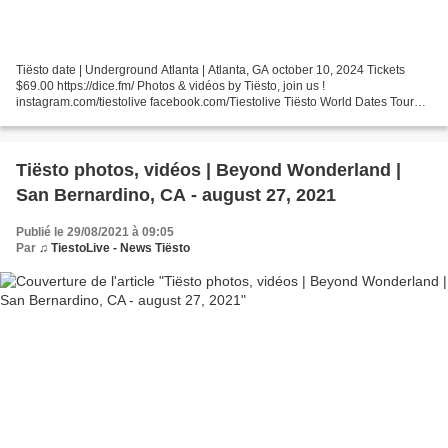
Tiësto date | Underground Atlanta | Atlanta, GA october 10, 2024 Tickets
$69.00 https://dice.fm/ Photos & vidéos by Tiësto, join us !
instagram.com/tiestolive facebook.com/Tiestolive Tiësto World Dates Tour
2024 Find on this page all Tiësto dates with...
Tiësto photos, vidéos | Beyond Wonderland |
San Bernardino, CA - august 27, 2021
Publié le 29/08/2021 à 09:05
Par
♫ TiestoLive - News Tiësto