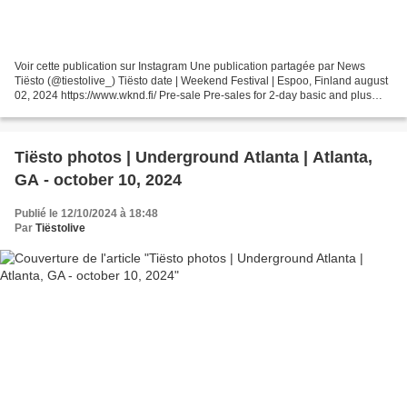
Voir cette publication sur Instagram Une publication partagée par News
Tiësto (@tiestolive_) Tiësto date | Weekend Festival | Espoo, Finland august
02, 2024 https://www.wknd.fi/ Pre-sale Pre-sales for 2-day basic and plus
tickets start on Monday 4 December....
Tiësto photos | Underground Atlanta | Atlanta,
GA - october 10, 2024
Publié le 12/10/2024 à 18:48
Par
Tiëstolive