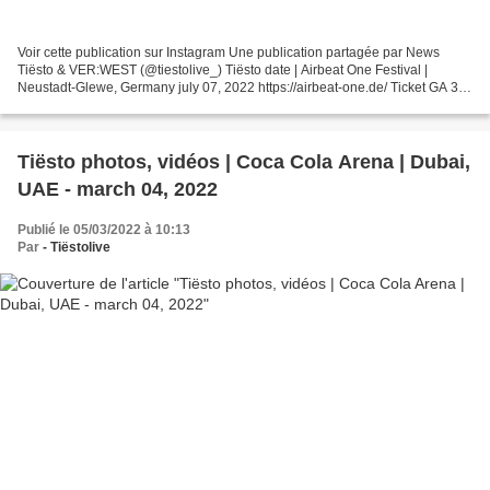
Voir cette publication sur Instagram Une publication partagée par News
Tiësto & VER:WEST (@tiestolive_) Tiësto date | Airbeat One Festival |
Neustadt-Glewe, Germany july 07, 2022 https://airbeat-one.de/ Ticket GA 3
DAY tier 1 140.38€ tier 2 140.38€ tier...
Tiësto photos, vidéos | Coca Cola Arena | Dubai,
UAE - march 04, 2022
Publié le 05/03/2022 à 10:13
Par
- Tiëstolive