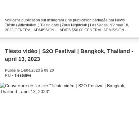
Voir cette publication sur Instagram Une publication partagée par News
Tiësto (@tiestolive_) Tiësto date | Zouk Nightclub | Las Vegas, NV may 18,
2023 GENERAL ADMISSION - LADIES $50.00 GENERAL ADMISSION -
GENTLEMAN $75.00 VIP EXPEDITED ENTRY - LADIES...
Tiësto vidéo | S2O Festival | Bangkok, Thailand -
april 13, 2023
Publié le 14/04/2023 à 09:20
Par
- Tiëstolive