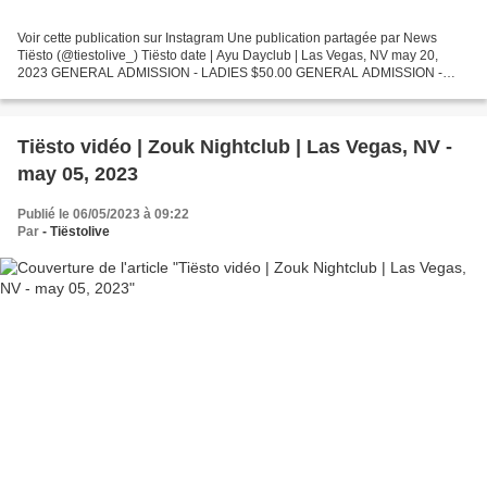
Voir cette publication sur Instagram Une publication partagée par News
Tiësto (@tiestolive_) Tiësto date | Ayu Dayclub | Las Vegas, NV may 20,
2023 GENERAL ADMISSION - LADIES $50.00 GENERAL ADMISSION -
GENTLEMAN $75.00 VIP EXPEDITED ENTRY - LADIES $150.00...
Tiësto vidéo | Zouk Nightclub | Las Vegas, NV -
may 05, 2023
Publié le 06/05/2023 à 09:22
Par
- Tiëstolive