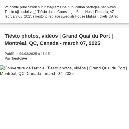
Voir cette publication sur Instagram Une publication partagée par News
Tiësto (@tiestolive_) Tiësto date | Coors Light Birds Nest | Phoenix, AZ
february 08, 2025 (Tiësto to replace swedish House Mafia) Tickets GA from
$175.00 Tickets VIP $350.00 https://www.axs.com/festivals/742492...
Tiësto photos, vidéos | Grand Quai du Port |
Montréal, QC, Canada - march 07, 2025
Publié le 09/03/2025 à 11:15
Par
Tiëstolive