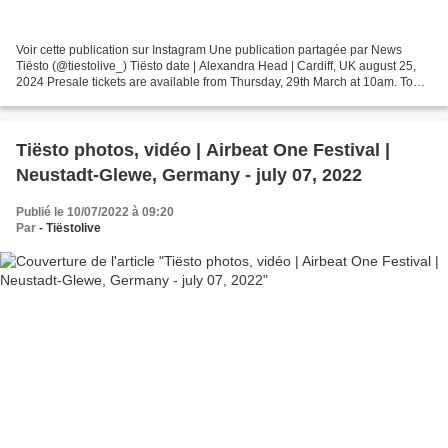
Voir cette publication sur Instagram Une publication partagée par News
Tiësto (@tiestolive_) Tiësto date | Alexandra Head | Cardiff, UK august 25,
2024 Presale tickets are available from Thursday, 29th March at 10am. To
sign up to the presale, please...
Tiësto photos, vidéo | Airbeat One Festival |
Neustadt-Glewe, Germany - july 07, 2022
Publié le 10/07/2022 à 09:20
Par
- Tiëstolive