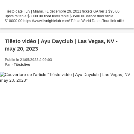
Tiësto date | Liv | Miami, FL decembre 29, 2021 tickets GA tier 1 $95.00
upstairs table $3000.00 floor level table $3500.00 dance floor table
$10000.00 https://www.livnightclub.com/ Tiësto World Dates Tour link official,
price, info and more .. find the...
Tiësto vidéo | Ayu Dayclub | Las Vegas, NV -
may 20, 2023
Publié le 21/05/2023 à 09:03
Par
- Tiëstolive